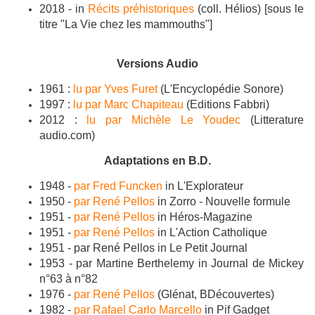
2018 - in
Récits préhistoriques
(
coll. Hélios
)
[sous le
titre "La Vie chez les mammouths"]
Versions Audio
1961 :
lu par Yves Furet
(L'Encyclopédie Sonore)
1997 :
lu par Marc Chapiteau
(Editions Fabbri)
2012 :
lu par Michèle Le Youdec
(Litterature
audio.com)
Adaptations en B.D.
1948 -
par Fred Funcken
in L'Explorateur
1950 -
par René Pellos
in Zorro - Nouvelle formule
1951 -
par René Pellos
in Héros-Magazine
1951 -
par René Pellos
in L'Action Catholique
1951 - par René Pellos in Le Petit Journal
1953 - par Martine Berthelemy in Journal de Mickey
n°63 à n°82
1976 -
par René Pellos
(Glénat, BDécouvertes)
1982 -
par Rafael Carlo Marcello
in Pif Gadget