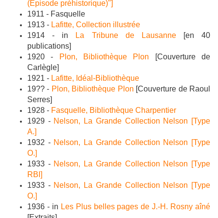
(Épisode préhistorique)"]
1911 - Fasquelle
1913 -
Lafitte,
Collection illustrée
1914 - in
La Tribune de Lausanne
[en 40
publications]
1920 -
Plon, Bibliothèque Plon
[Couverture de
Carlègle
]
1921 -
Lafitte, Idéal-Bibliothèque
19?? -
Plon, Bibliothèque Plon
[Couverture de Raoul
Serres]
1928 -
Fasquelle, Bibliothèque Charpentier
1929 -
Nelson, La Grande Collection Nelson [Type
A.]
1932 -
Nelson, La Grande Collection Nelson [Type
O.]
1933 -
Nelson, La Grande Collection Nelson [Type
RBI]
1933 -
Nelson, La Grande Collection Nelson [Type
O.]
1936 - in
Les Plus belles pages de J.-H. Rosny aîné
[Extraits]