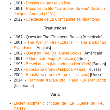
1981 -
Dossier de presse du film
1981 -
Press kit du film "La Guerre du Feu" de Jean-
Jacques Annaud (1981)
2012 -
Spectacle de La Compagnie Tamèrantong!
Traductions
1967 - Quest for Fire (Pantheon Books
) [Américain]
1981 -
The War of Fire (Extraits) in The Barbarian
Swordsmen
[Anglais]
1982 -
Quest for Fire (
Ballantine Books
)
[Américain]
1991 -
A Guerra do Fogo (Pauliceia)
[Brésil]
1996 -
Brezel an tan (Mouladurioù Hor Yezh)
[Breton]
2007 -
Борьба за огонь (
Амфора медиа)
[Russe]
2009 -
Борьба за огонь (
Нигде не купишь)
[Russe]
2014 -
Tramonte travale pro l'Fairo (Le Manuscrit)
[Esperanto]
Varia
Lucien Rolmer : critique de "La Guerre du Feu"
(1911)