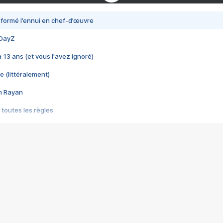
nsformé l’ennui en chef-d’œuvre
 DayZ
 a 13 ans (et vous l'avez ignoré)
e (littéralement)
im Rayan
 toutes les règles
s les jeux vidéo
us choquant de Rockstar ? - Le scandale BULLY
e plus moche de Steam
du RÊVE tourne au CAUCHEMAR
pendant 8 heures
it… à tort