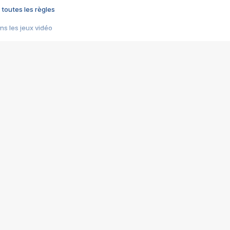
 toutes les règles
s les jeux vidéo
us choquant de Rockstar ? - Le scandale BULLY
e plus moche de Steam
du RÊVE tourne au CAUCHEMAR
pendant 8 heures
it… à tort
umiliés par un jeu vidéo
ire - Final Fantasy 8
ti un empire - Age of Empires
story DOFUS
tard, il crée l'un des pires jeux de tous les temps, MindsEye.