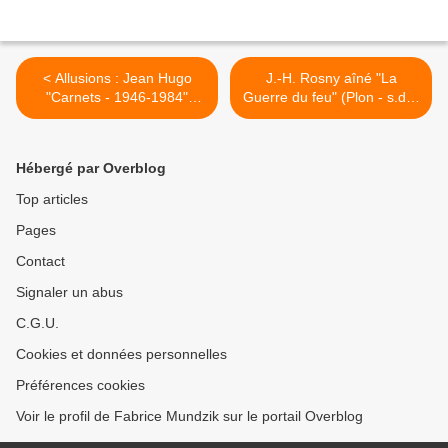
< Allusions : Jean Hugo
J.-H. Rosny aîné "La
"Carnets - 1946-1984"
Guerre du feu" (Plon - s.d.),
(Actes Sud - 1994)
ill. de Carlègle >
Hébergé par Overblog
Top articles
Pages
Contact
Signaler un abus
C.G.U.
Cookies et données personnelles
Préférences cookies
Voir le profil de Fabrice Mundzik sur le portail Overblog