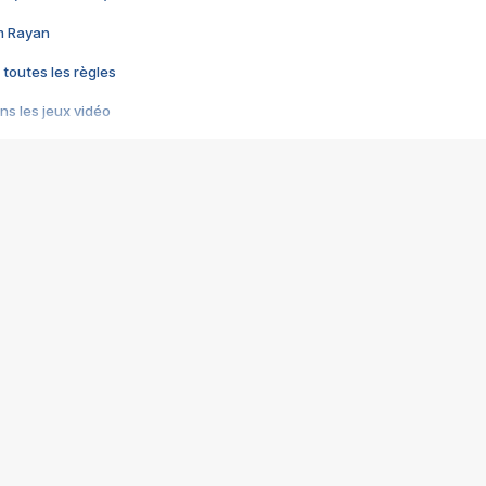
im Rayan
 toutes les règles
s les jeux vidéo
us choquant de Rockstar ? - Le scandale BULLY
e plus moche de Steam
du RÊVE tourne au CAUCHEMAR
pendant 8 heures
it… à tort
umiliés par un jeu vidéo
ire - Final Fantasy 8
ti un empire - Age of Empires
story DOFUS