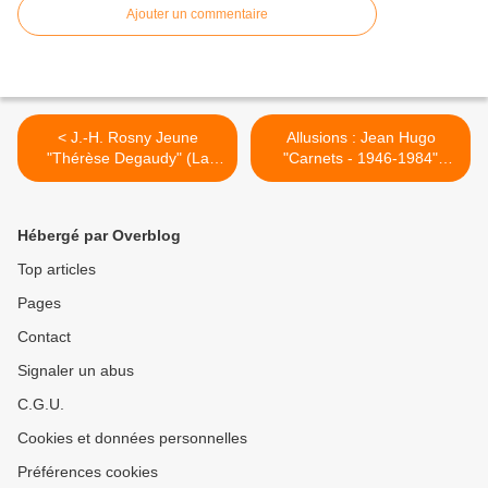
Ajouter un commentaire
< J.-H. Rosny Jeune
Allusions : Jean Hugo
"Thérèse Degaudy" (La
"Carnets - 1946-1984"
Revue blanche - 1901)
(Actes Sud - 1994) >
[Troisième Mille]
Hébergé par Overblog
Top articles
Pages
Contact
Signaler un abus
C.G.U.
Cookies et données personnelles
Préférences cookies