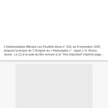
L'hebdomadaire littéraire Les Feuillets bleus n° 320, du 9 novembre 1935 ,
propose la lecture de "L'Enigme du « Redoutable »" , signé J.-H. Rosny
Jeune . Le (1) à la suite du titre renvoie à un "Avis important" imprimé page
32 : Le portrait de J.-H. Rosny...