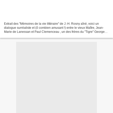
Extrait des "Mémoires de la vie littéraire" de J.-H. Rosny aîné, voici un
dialogue surréaliste et (ô combien amusant !) entre le vieux Maître, Jean-
Marie de Lanessan et Paul Clemenceau , un des frères du "Tigre" Georges
Clemenceau , Ingénieur des Arts...