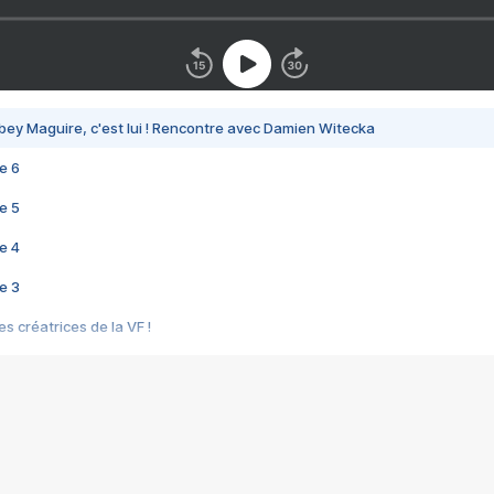
bey Maguire, c'est lui ! Rencontre avec Damien Witecka
e 6
e 5
e 4
e 3
s créatrices de la VF !
e 2
e 1
e Mektoub My Love arrive enfin ! Rencontre avec Shaïn Boumedine et Sal
i : après Toni en famille