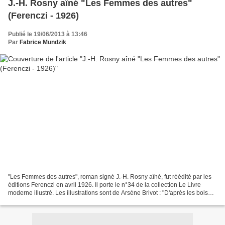
J.-H. Rosny aîné "Les Femmes des autres"
(Ferenczi - 1926)
Publié le 19/06/2013 à 13:46
Par
Fabrice Mundzik
"Les Femmes des autres", roman signé J.-H. Rosny aîné, fut réédité par les
éditions Ferenczi en avril 1926. Il porte le n°34 de la collection Le Livre
moderne illustré. Les illustrations sont de Arsène Brivot : "D'après les bois
gravés de..." Pour résumer...