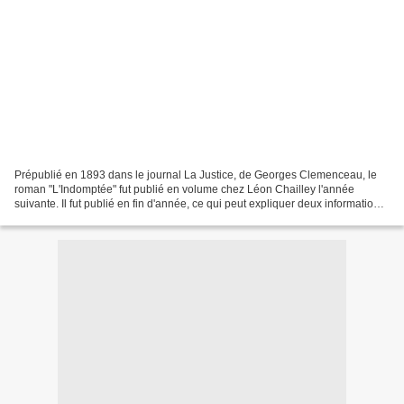
Prépublié en 1893 dans le journal La Justice, de Georges Clemenceau, le
roman "L'Indomptée" fut publié en volume chez Léon Chailley l'année
suivante. Il fut publié en fin d'année, ce qui peut expliquer deux informations
contradictoire : il est indiqué...