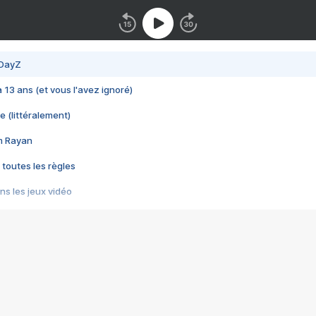
 DayZ
 a 13 ans (et vous l'avez ignoré)
e (littéralement)
im Rayan
 toutes les règles
s les jeux vidéo
us choquant de Rockstar ? - Le scandale BULLY
e plus moche de Steam
du RÊVE tourne au CAUCHEMAR
pendant 8 heures