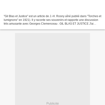
"Gil Blas et Justice" est un article de J.-H. Rosny aîné publié dans "Torches et
lumignons" en 1921). Il y raconte ses souvenirs et rapporte une discussion
très amusante avec Georges Clemenceau : GIL BLAS ET JUSTICE J'ai
connu la Justice rue du Faubourg-Montmartre,...
Publicité