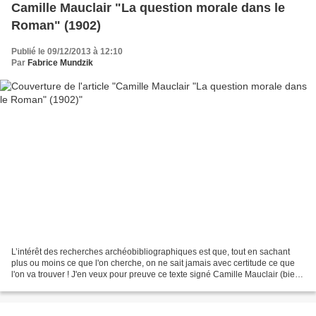
Camille Mauclair "La question morale dans le
Roman" (1902)
Publié le 09/12/2013 à 12:10
Par
Fabrice Mundzik
L’intérêt des recherches archéobibliographiques est que, tout en sachant
plus ou moins ce que l'on cherche, on ne sait jamais avec certitude ce que
l'on va trouver ! J'en veux pour preuve ce texte signé Camille Mauclair (bien
connu des amateurs d'anticipations...