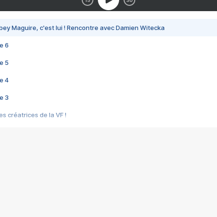
bey Maguire, c'est lui ! Rencontre avec Damien Witecka
e 6
e 5
e 4
e 3
s créatrices de la VF !
e 2
e 1
e Mektoub My Love arrive enfin ! Rencontre avec Shaïn Boumedine et Sal
i : après Toni en famille
elle réalise le bouleversant Dites lui que je l'aime