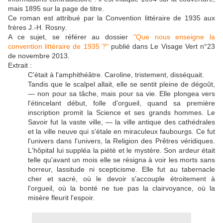
mais 1895 sur la page de titre.
Ce roman est attribué par la Convention littéraire de 1935 aux
frères J.-H. Rosny.
A ce sujet, se référer au dossier
"Que nous enseigne la
convention littéraire de 1935 ?"
publié dans Le Visage Vert n°23
de novembre 2013.
Extrait :
C'était à l'amphithéâtre. Caroline, tristement, disséquait.
Tandis que le scalpel allait, elle se sentit pleine de dégoût,
— non pour sa tâche, mais pour sa vie. Elle plongea vers
l'étincelant début, folle d'orgueil, quand sa première
inscription promit la Science et ses grands hommes. Le
Savoir fut la vaste ville, — la ville antique des cathédrales
et la ville neuve qui s'étale en miraculeux faubourgs. Ce fut
l'univers dans l'univers, la Religion des Prêtres véridiques.
L'hôpital lui suppléa la piété et le mystère. Son ardeur était
telle qu'avant un mois elle se résigna à voir les morts sans
horreur, lassitude ni scepticisme. Elle fut au tabernacle
cher et sacré, où le devoir s'accouple étroitement à
l'orgueil, où la bonté ne tue pas la clairvoyance, où la
misère fleurit l'espoir.