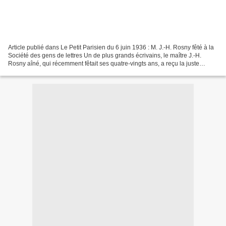
Article publié dans Le Petit Parisien du 6 juin 1936 : M. J.-H. Rosny fêté à la
Société des gens de lettres Un de plus grands écrivains, le maître J.-H.
Rosny aîné, qui récemment fêtait ses quatre-vingts ans, a reçu la juste
consécration de ses pairs....