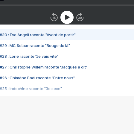
#30 : Eve Angeli raconte "Avant de partir"
#29 : MC Solaar raconte "Bouge de là"
28 : Lorie raconte "Je vais vite"
#27 : Christophe Willem raconte "Jacques a dit"
#26 : Chimène Badi raconte "Entre nous"
#25 : Indochine raconte "3e sexe"
#24 : Zaho raconte "C'est chelou"
#23 : Patrick Bruel raconte "Au café des délices"
#22 : Kyo raconte "Le chemin"
#21 : Nolwenn Leroy raconte "Cassé"