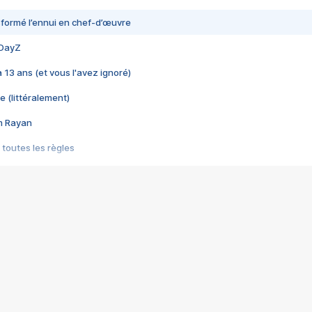
nsformé l’ennui en chef-d’œuvre
 DayZ
 a 13 ans (et vous l'avez ignoré)
e (littéralement)
im Rayan
 toutes les règles
s les jeux vidéo
us choquant de Rockstar ? - Le scandale BULLY
e plus moche de Steam
du RÊVE tourne au CAUCHEMAR
pendant 8 heures
it… à tort