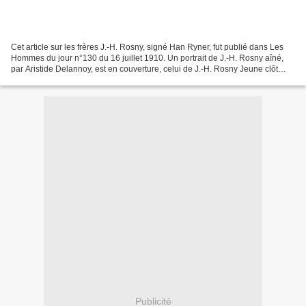
Cet article sur les frères J.-H. Rosny, signé Han Ryner, fut publié dans Les
Hommes du jour n°130 du 16 juillet 1910. Un portrait de J.-H. Rosny aîné,
par Aristide Delannoy, est en couverture, celui de J.-H. Rosny Jeune clôt
l'article. En voici la retranscription...
Publicité