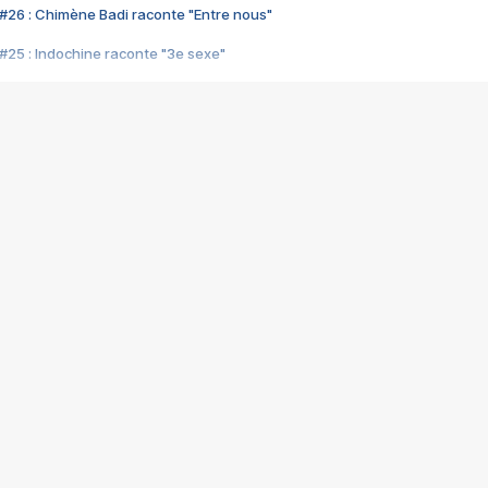
#26 : Chimène Badi raconte "Entre nous"
#25 : Indochine raconte "3e sexe"
#24 : Zaho raconte "C'est chelou"
#23 : Patrick Bruel raconte "Au café des délices"
#22 : Kyo raconte "Le chemin"
#21 : Nolwenn Leroy raconte "Cassé"
#20 : Patrick Hernandez raconte "Born to be alive"
#19 : Lorie raconte "Près de moi"
#18 : Michael Jones raconte "A nos actes manqués" (avec Jean-Jacque
#17 : Khaled raconte "Aïcha"
#16 : Corneille raconte "Parce qu'on vient de loin"
#15 : Indochine raconte "L'aventurier"
14 : Lorie raconte "Sur un air latino"