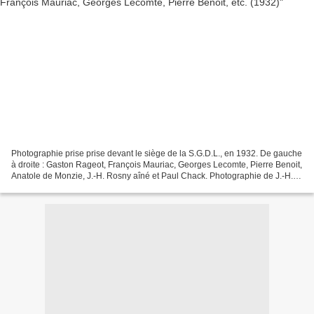
Photographie prise prise devant le siège de la S.G.D.L., en 1932. De gauche
à droite : Gaston Rageot, François Mauriac, Georges Lecomte, Pierre Benoit,
Anatole de Monzie, J.-H. Rosny aîné et Paul Chack. Photographie de J.-H.
Rosny aîné avec François Mauriac,...