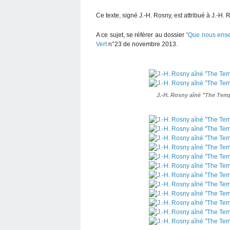
Ce texte, signé J.-H. Rosny, est attribué à J.-H.
A ce sujet, se référer au dossier
"Que nous ensei
Vert
n°23 de novembre 2013.
J.-H. Rosny aîné "The Temp