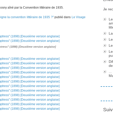
 Rosny aîné par la Convention littéraire de 1935.
Je rec
gne la convention littéraire de 1935 ?"
publié dans
Le Visage
Le
am
li
La
Le
Le
tress" (1898) [Deuxième version anglaise]
Le
pu
Di
de
..
Ma
Suiv