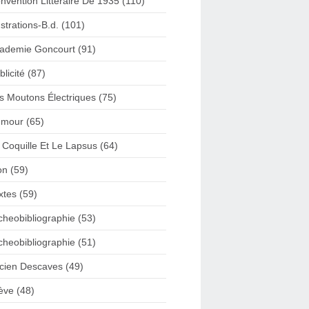
nvention Litteraire De 1935 (110)
lustrations-B.d. (101)
ademie Goncourt (91)
blicité (87)
s Moutons Électriques (75)
mour (65)
 Coquille Et Le Lapsus (64)
on (59)
xtes (59)
cheobibliographie (53)
cheobibliographie (51)
cien Descaves (49)
ève (48)