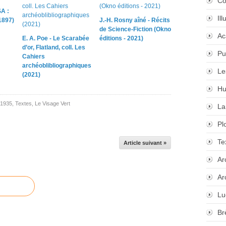
Co
A :
Il
1897)
J.-H. Rosny aîné - Récits
de Science-Fiction (Okno
Ac
E. A. Poe - Le Scarabée
éditions - 2021)
d’or, Flatland, coll. Les
Pu
Cahiers
archéoblibliographiques
Le
(2021)
Hu
 1935
,
Textes
,
Le Visage Vert
La
Pl
Te
Article suivant »
Ar
Ar
Lu
Br