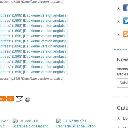
tress" (1898) [Deuxième version anglaise]
News
Abonne
article
tress" (1898) [Deuxième version anglaise]
Email
st
0
Caté
Le