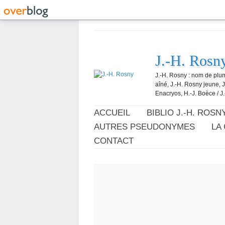
J.-H. Rosn
J.-H. Rosny : nom de plum
aîné, J.-H. Rosny jeune, 
Enacryos, H.-J. Boèce / J.
ACCUEIL
BIBLIO J.-H. ROSN
AUTRES PSEUDONYMES
LA
CONTACT