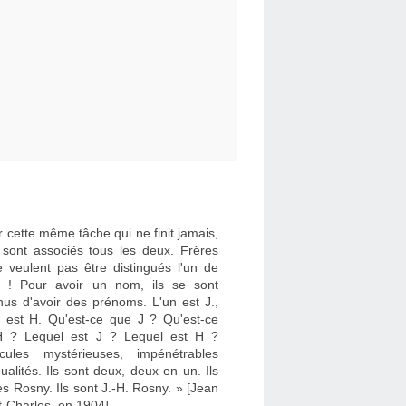
 cette même tâche qui ne finit jamais,
e sont associés tous les deux. Frères
e veulent pas être distingués l'un de
re ! Pour avoir un nom, ils se sont
nus d'avoir des prénoms. L'un est J.,
re est H. Qu'est-ce que J ? Qu'est-ce
 ? Lequel est J ? Lequel est H ?
cules mystérieuses, impénétrables
dualités. Ils sont deux, deux en un. Ils
es Rosny. Ils sont J.-H. Rosny. » [Jean
t-Charles, en 1904]