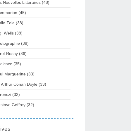
s Nouvelles Littéraires (48)
ammarion (45)
ile Zola (38)
g. Wells (38)
otographie (38)
rel-Rosny (36)
dicace (35)
ul Margueritte (33)
r Arthur Conan Doyle (33)
renczi (32)
stave Geffroy (32)
ives