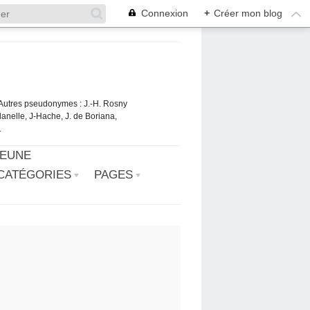
Connexion
+
Créer mon blog
. Autres pseudonymes : J.-H. Rosny
danelle, J-Hache, J. de Boriana,
.
JEUNE
CATÉGORIES
PAGES