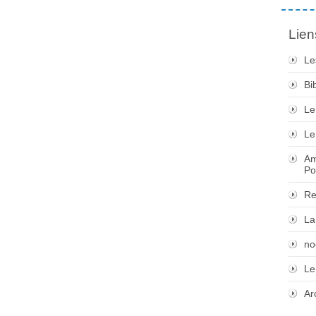
Lien
Le
Bi
Le
Le
Am
Po
Re
La
no
Le
Ar