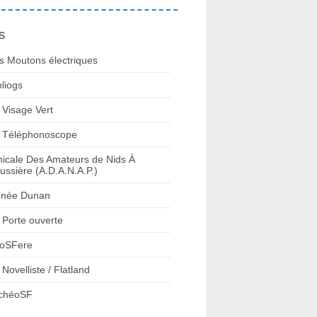
s
s Moutons électriques
bliogs
 Visage Vert
 Téléphonoscope
icale Des Amateurs de Nids À
ussière (A.D.A.N.A.P.)
née Dunan
 Porte ouverte
oSFere
 Novelliste / Flatland
chéoSF