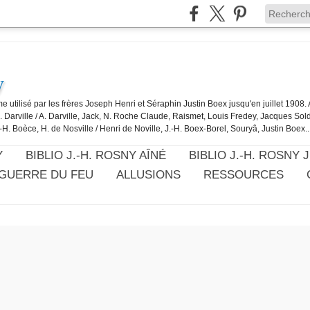
y
e utilisé par les frères Joseph Henri et Séraphin Justin Boex jusqu'en juillet 1908
J. Darville / A. Darville, Jack, N. Roche Claude, Raismet, Louis Fredey, Jacques Sol
-H. Boèce, H. de Nosville / Henri de Noville, J.-H. Boex-Borel, Souryâ, Justin Boex..
Y
BIBLIO J.-H. ROSNY AÎNÉ
BIBLIO J.-H. ROSNY 
 GUERRE DU FEU
ALLUSIONS
RESSOURCES