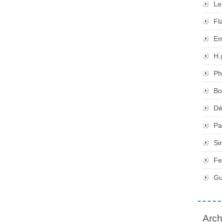
Le
Fl
Em
H.
Ph
Bo
Dé
Pa
Si
Fe
Gu
Arch