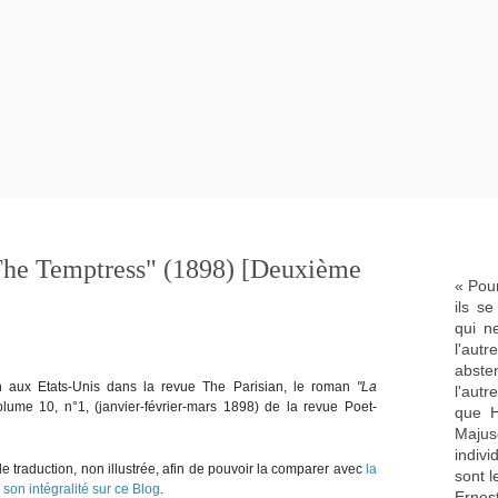
"The Temptress" (1898) [Deuxième
« Pour
ils s
qui n
l'aut
abste
n aux Etats-Unis dans la revue The Parisian, le roman
"La
l'aut
olume 10, n°1, (janvier-février-mars 1898) de la revue Poet-
que H
Majus
indivi
e traduction, non illustrée, afin de pouvoir la comparer avec
la
sont l
on intégralité sur ce Blog
.
Ernes