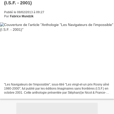
(I.S.F. - 2001)
Publié le 08/02/2013 à 09:27
Par
Fabrice Mundzik
"Les Navigateurs de l'impossible", sous-titré "Les vingt-et-un prix Rosny aîné
1980-2000", fut publié par les éditions Imaginaires sans frontières (I.S.F.) en
octobre 2001. Cette anthologie présentée par Stéphan(i)e Nicot & France-
Anne Ruolz, est illustré...