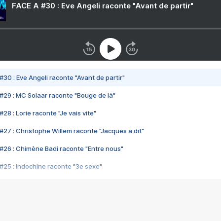
FACE A #30 : Eve Angeli raconte "Avant de partir"
#30 : Eve Angeli raconte "Avant de partir"
#29 : MC Solaar raconte "Bouge de là"
28 : Lorie raconte "Je vais vite"
#27 : Christophe Willem raconte "Jacques a dit"
#26 : Chimène Badi raconte "Entre nous"
#25 : Indochine raconte "3e sexe"
#24 : Zaho raconte "C'est chelou"
#23 : Patrick Bruel raconte "Au café des délices"
#22 : Kyo raconte "Le chemin"