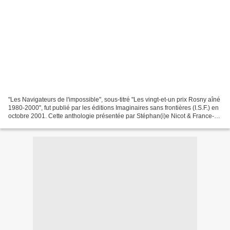
"Les Navigateurs de l'impossible", sous-titré "Les vingt-et-un prix Rosny aîné
1980-2000", fut publié par les éditions Imaginaires sans frontières (I.S.F.) en
octobre 2001. Cette anthologie présentée par Stéphan(i)e Nicot & France-
Anne Ruolz, est illustré...