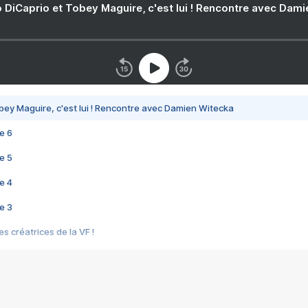
 DiCaprio et Tobey Maguire, c'est lui ! Rencontre avec Dam
bey Maguire, c'est lui ! Rencontre avec Damien Witecka
e 6
e 5
e 4
e 3
s créatrices de la VF !
e 2
e 1
e Mektoub My Love arrive enfin ! Rencontre avec Shaïn Boumedine et Sal