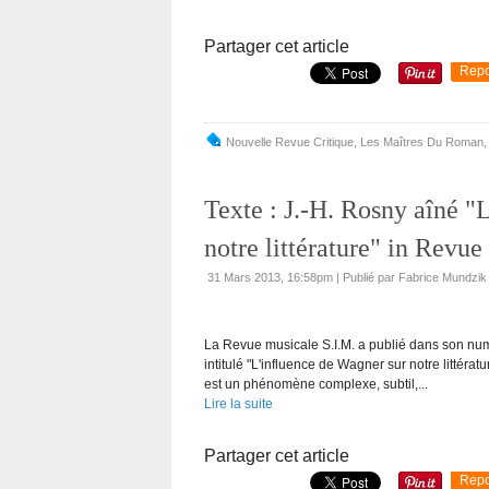
Partager cet article
Repo
Nouvelle Revue Critique
,
Les Maîtres Du Roman
Texte : J.-H. Rosny aîné "
notre littérature" in Revu
31 Mars 2013, 16:58pm
|
Publié par Fabrice Mundzik
La Revue musicale S.I.M. a publié dans son num
intitulé "L'influence de Wagner sur notre littératu
est un phénomène complexe, subtil,...
Lire la suite
Partager cet article
Repo