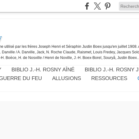
y
e utilisé par les frères Joseph Henri et Séraphin Justin Boex jusqu'en juillet 1908
J. Darville / A. Darville, Jack, N. Roche Claude, Raismet, Louis Fredey, Jacques Sol
-H. Boèce, H. de Nosville / Henri de Noville, J.-H. Boex-Borel, Souryâ, Justin Boex..
Y
BIBLIO J.-H. ROSNY AÎNÉ
BIBLIO J.-H. ROSNY 
 GUERRE DU FEU
ALLUSIONS
RESSOURCES