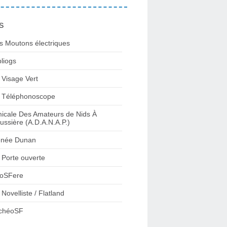
s
s Moutons électriques
bliogs
 Visage Vert
 Téléphonoscope
icale Des Amateurs de Nids À
ussière (A.D.A.N.A.P.)
née Dunan
 Porte ouverte
oSFere
 Novelliste / Flatland
chéoSF