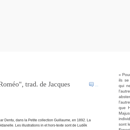
« Pour
ils s
 Roméo", trad. de Jacques
…
qui n
l'aut
abste
l'aut
que H
Majus
indivi
par Dentu, dans la Petite collection Guillaume, en 1892. La
sont l
danelle. Les illustrations in et hors-texte sont de Luděk
Ernes