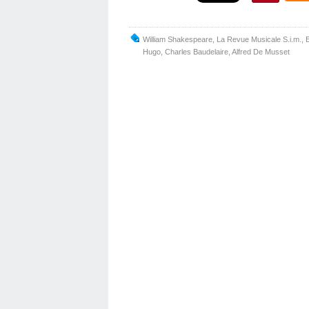
William Shakespeare
,
La Revue Musicale S.i.m.
,
E
Hugo
,
Charles Baudelaire
,
Alfred De Musset