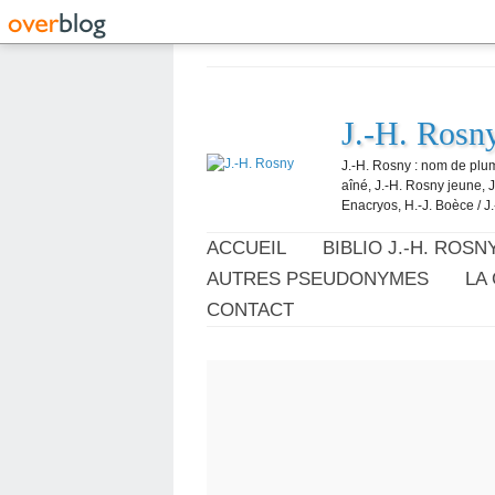
J.-H. Rosn
J.-H. Rosny : nom de plum
aîné, J.-H. Rosny jeune, 
Enacryos, H.-J. Boèce / J.
ACCUEIL
BIBLIO J.-H. ROSN
AUTRES PSEUDONYMES
LA
CONTACT