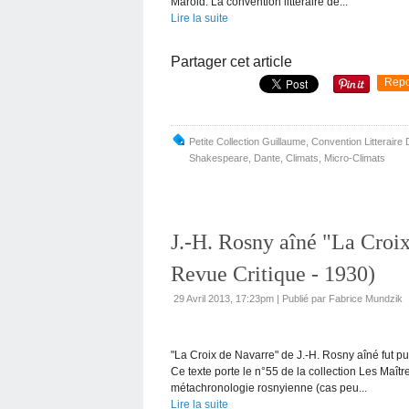
Marold. La convention littéraire de...
Lire la suite
Partager cet article
Repo
Petite Collection Guillaume
,
Convention Litteraire
Shakespeare
,
Dante
,
Climats
,
Micro-Climats
J.-H. Rosny aîné "La Croi
Revue Critique - 1930)
29 Avril 2013, 17:23pm
|
Publié par Fabrice Mundzik
"La Croix de Navarre" de J.-H. Rosny aîné fut pu
Ce texte porte le n°55 de la collection Les Maî
métachronologie rosnyienne (cas peu...
Lire la suite