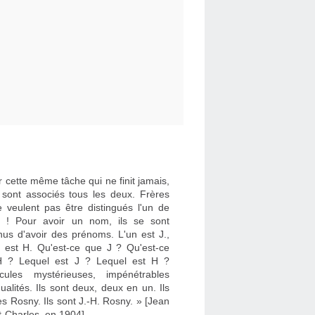
 cette même tâche qui ne finit jamais,
e sont associés tous les deux. Frères
e veulent pas être distingués l'un de
re ! Pour avoir un nom, ils se sont
nus d'avoir des prénoms. L'un est J.,
re est H. Qu'est-ce que J ? Qu'est-ce
 ? Lequel est J ? Lequel est H ?
cules mystérieuses, impénétrables
dualités. Ils sont deux, deux en un. Ils
es Rosny. Ils sont J.-H. Rosny. » [Jean
t-Charles, en 1904]