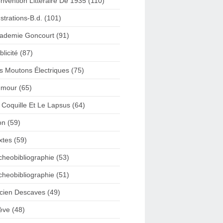
nvention Litteraire De 1935 (110)
lustrations-B.d. (101)
ademie Goncourt (91)
blicité (87)
s Moutons Électriques (75)
mour (65)
 Coquille Et Le Lapsus (64)
on (59)
xtes (59)
cheobibliographie (53)
cheobibliographie (51)
cien Descaves (49)
ève (48)