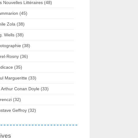
s Nouvelles Littéraires (48)
ammarion (45)
ile Zola (38)
g. Wells (38)
otographie (38)
rel-Rosny (36)
dicace (35)
ul Margueritte (33)
r Arthur Conan Doyle (33)
renczi (32)
stave Geffroy (32)
ives