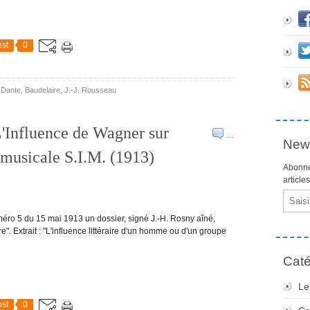
st
0
,
Dante
,
Baudelaire
,
J.-J. Rousseau
L'Influence de Wagner sur
…
News
e musicale S.I.M. (1913)
Abonne
article
Email
éro 5 du 15 mai 1913 un dossier, signé J.-H. Rosny aîné,
re". Extrait : "L'influence littéraire d'un homme ou d'un groupe
Caté
Le
st
0