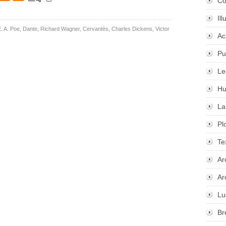
Co
Il
. A. Poe
,
Dante
,
Richard Wagner
,
Cervantès
,
Charles Dickens
,
Victor
Ac
Pu
Le
Hu
La
Pl
Te
Ar
Ar
Lu
Br