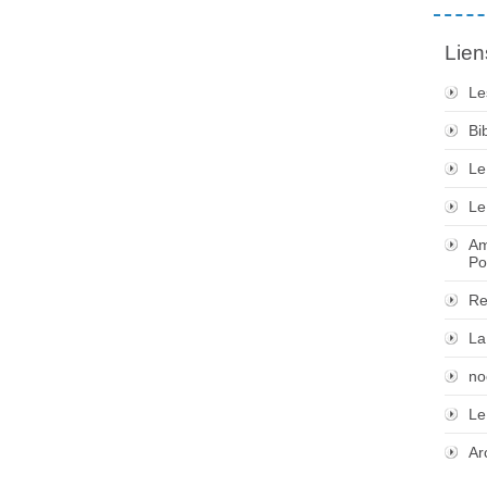
Lien
Le
Bi
Le
Le
Am
Po
Re
La
no
Le
Ar