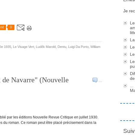
Je rec
Le
st
0
am
li
La
Le
 De 1935
,
Le Visage Vert
,
Luděk Marold
,
Dentu
,
Luigi‎ Da Porto
,
William
Le
Le
pu
Di
x de Navarre" (Nouvelle
de
…
..
Ma
blié par les éditions Nouvelle Revue Critique en juillet 1930.
tres du roman. Ce roman peut être placé précisement dans la
Suiv