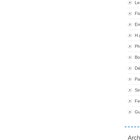
Le
Fl
Em
H.
Ph
Bo
Dé
Pa
Si
Fe
Gu
Arch