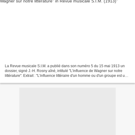
La Revue musicale S.I.M. a publié dans son numéro 5 du 15 mai 1913 un
dossier, signé J.-H. Rosny aîné, intitulé "L'influence de Wagner sur notre
littérature". Extrait : "L'influence littéraire d'un homme ou d'un groupe est un
phénomène complexe, subtil,...