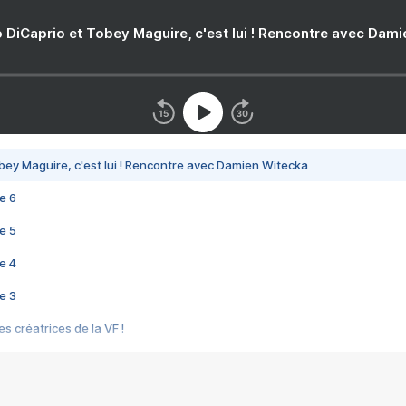
 DiCaprio et Tobey Maguire, c'est lui ! Rencontre avec Dam
bey Maguire, c'est lui ! Rencontre avec Damien Witecka
e 6
e 5
e 4
e 3
s créatrices de la VF !
e 2
e 1