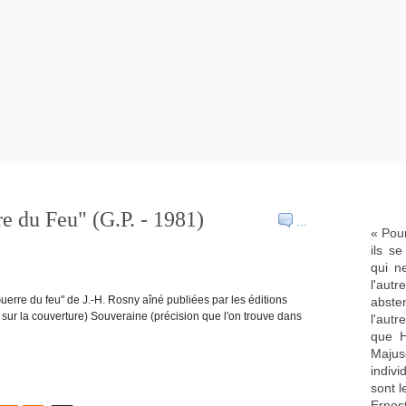
e du Feu" (G.P. - 1981)
…
« Pour
ils s
qui n
l'aut
rre du feu" de J.-H. Rosny aîné publiées par les éditions
abste
t sur la couverture) Souveraine (précision que l'on trouve dans
l'aut
que H
Majus
indivi
sont l
Ernes