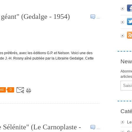
 géant" (Gedalge - 1954)
…
s préférés, avec les éditions G.P. et Nelson. Voici une des
e J.-H. Rosny aîné publiée par la Librairie Gedalge. Cette
News
Abonne
article
Email
st
0
Caté
Le
 Sélénite" (Le Carnoplaste -
…