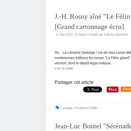
J.-H. Rosny aîné "Le Félin
[Grand cartonnage écru]
11 Mai 2013, 15:04pm
|
Publié par Fabrice Mundzik
Ah... La Librairie Gedalge ! Un de mes casse-tête
nombreuses éditions du roman "Le Félin géant" d
version, dont le dépôt légal indique...
Lire la suite
Partager cet article
Repo
Gedalge
,
Ferdinand Raffin
Jean-Luc Boutel "Sérénade