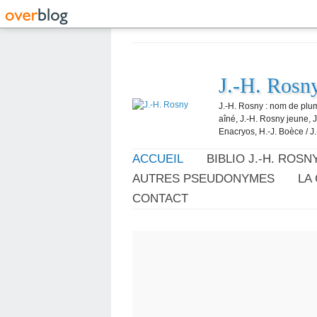
J.-H. Rosn
J.-H. Rosny : nom de plum
aîné, J.-H. Rosny jeune, 
Enacryos, H.-J. Boèce / J.
ACCUEIL
BIBLIO J.-H. ROSN
AUTRES PSEUDONYMES
LA
CONTACT