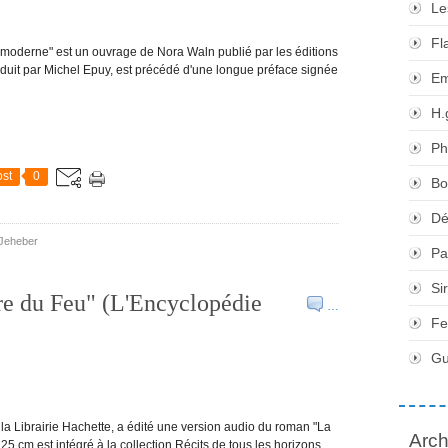
Le
Fl
 moderne" est un ouvrage de Nora Waln publié par les éditions
raduit par Michel Epuy, est précédé d'une longue préface signée
Em
H.
Ph
st
0
Bo
Dé
Jeheber
Pa
Si
re du Feu" (L'Encyclopédie
…
Fe
Gu
la Librairie Hachette, a édité une version audio du roman "La
Arch
5 cm est intégré à la collection Récits de tous les horizons,