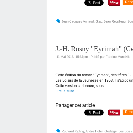
Repo
Jean-Jacques Annaud
,
G.p.
,
Jean Retailleau
,
Sou
J.-H. Rosny "Eyrimah" (Ge
11 Mai 2013, 15:31pm
|
Publié par Fabrice Mundzik
Cette édition du roman "Eyrimah", des frères J.-H
Les Loisirs de la Jeunesse en 1953. Il s'agit d'u
Cette version cartonnée, sous...
Lire la suite
Partager cet article
Repo
Rudyard Kipling
,
André Hofer
,
Gedalge
,
Les Loisi