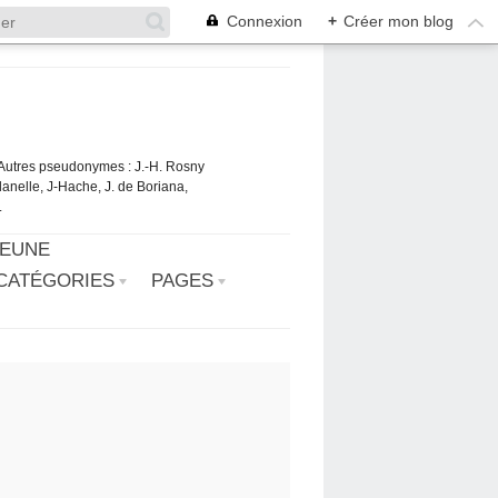
Connexion
+
Créer mon blog
. Autres pseudonymes : J.-H. Rosny
danelle, J-Hache, J. de Boriana,
.
JEUNE
CATÉGORIES
PAGES