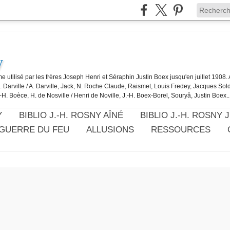
y
e utilisé par les frères Joseph Henri et Séraphin Justin Boex jusqu'en juillet 1908
J. Darville / A. Darville, Jack, N. Roche Claude, Raismet, Louis Fredey, Jacques Sol
-H. Boèce, H. de Nosville / Henri de Noville, J.-H. Boex-Borel, Souryâ, Justin Boex..
Y
BIBLIO J.-H. ROSNY AÎNÉ
BIBLIO J.-H. ROSNY 
 GUERRE DU FEU
ALLUSIONS
RESSOURCES