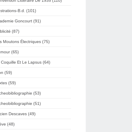
nvention Litteraire De 1935 (110)
lustrations-B.d. (101)
ademie Goncourt (91)
blicité (87)
s Moutons Électriques (75)
mour (65)
 Coquille Et Le Lapsus (64)
on (59)
xtes (59)
cheobibliographie (53)
cheobibliographie (51)
cien Descaves (49)
ève (48)