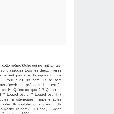
 cette même tâche qui ne finit jamais,
e sont associés tous les deux. Frères
e veulent pas être distingués l'un de
re ! Pour avoir un nom, ils se sont
nus d'avoir des prénoms. L'un est J.,
re est H. Qu'est-ce que J ? Qu'est-ce
 ? Lequel est J ? Lequel est H ?
cules mystérieuses, impénétrables
dualités. Ils sont deux, deux en un. Ils
es Rosny. Ils sont J.-H. Rosny. » [Jean
t-Charles, en 1904]