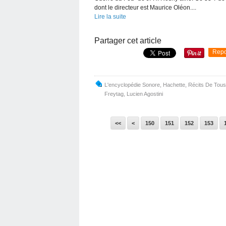
dont le directeur est Maurice Oléon....
Lire la suite
Partager cet article
Repo
L'encyclopédie Sonore
,
Hachette
,
Récits De Tous
Freytag
,
Lucien Agostini
100
110
120
130
140
<<
<
150
151
152
153