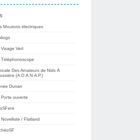
s
s Moutons électriques
bliogs
 Visage Vert
 Téléphonoscope
icale Des Amateurs de Nids À
ussière (A.D.A.N.A.P.)
née Dunan
 Porte ouverte
oSFere
 Novelliste / Flatland
chéoSF