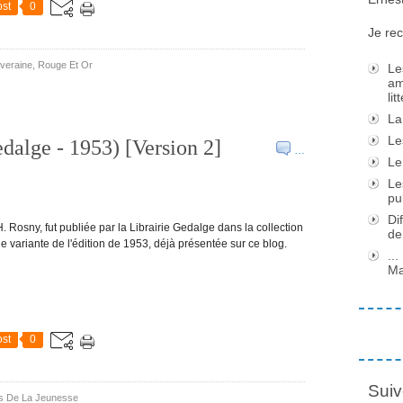
st
0
Je rec
veraine
,
Rouge Et Or
Le
am
li
La
Le
dalge - 1953) [Version 2]
…
Le
Le
pu
Di
. Rosny, fut publiée par la Librairie Gedalge dans la collection
de
ne variante de l'édition de 1953, déjà présentée sur ce blog.
..
Ma
st
0
Suiv
rs De La Jeunesse