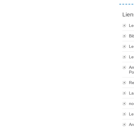
Lien
Le
Bi
Le
Le
Am
Po
Re
La
no
Le
Ar