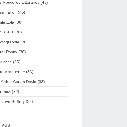
s Nouvelles Littéraires (48)
ammarion (45)
ile Zola (38)
g. Wells (38)
otographie (38)
rel-Rosny (36)
dicace (35)
ul Margueritte (33)
r Arthur Conan Doyle (33)
renczi (32)
stave Geffroy (32)
ives