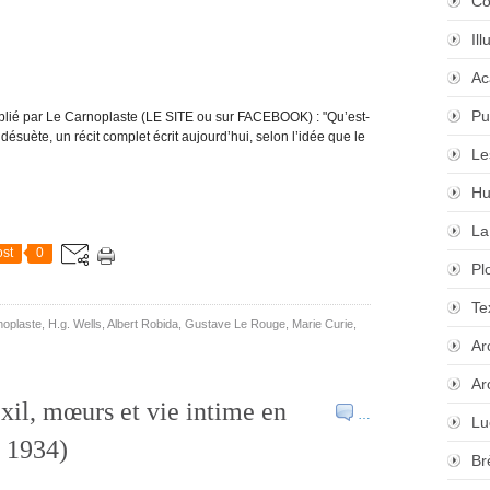
Co
Il
Ac
Pu
 publié par Le Carnoplaste (LE SITE ou sur FACEBOOK) : "Qu’est-
désuète, un récit complet écrit aujourd’hui, selon l’idée que le
Le
Hu
La
st
0
Pl
Te
noplaste
,
H.g. Wells
,
Albert Robida
,
Gustave Le Rouge
,
Marie Curie
,
Ar
Ar
il, mœurs et vie intime en
…
Lu
 1934)
Br