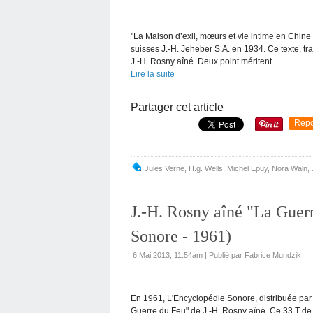
"La Maison d’exil, mœurs et vie intime en Chine
suisses J.-H. Jeheber S.A. en 1934. Ce texte, t
J.-H. Rosny aîné. Deux point méritent...
Lire la suite
Partager cet article
Repo
Jules Verne
,
H.g. Wells
,
Michel Epuy
,
Nora Waln
,
J.-H. Rosny aîné "La Guer
Sonore - 1961)
6 Mai 2013, 11:54am
|
Publié par Fabrice Mundzik
En 1961, L'Encyclopédie Sonore, distribuée par 
Guerre du Feu" de J.-H. Rosny aîné. Ce 33 T de 2