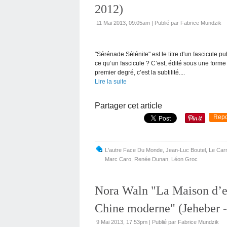
2012)
11 Mai 2013, 09:05am
|
Publié par Fabrice Mundzik
"Sérénade Sélénite" est le titre d'un fascicule
ce qu’un fascicule ? C’est, édité sous une forme 
premier degré, c’est la subtilité....
Lire la suite
Partager cet article
Repo
L'autre Face Du Monde
,
Jean-Luc Boutel
,
Le Car
Marc Caro
,
Renée Dunan
,
Léon Groc
Nora Waln "La Maison d’ex
Chine moderne" (Jeheber -
9 Mai 2013, 17:53pm
|
Publié par Fabrice Mundzik