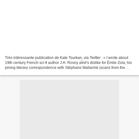
Très intéressante publication de Kate Tsurkan, via Twitter : « I wrote about
19th century French sci-fi author J.H. Rosny aîné's dislike for Émile Zola, his
pining literary correspondence with Stéphane Mallarmé (scans from the
archive included) and the...