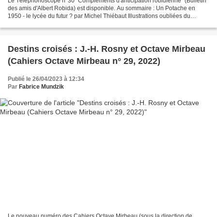
Le Téléphonoscope n°30 "Compléments d'anticipation robidienne" (Bulletin
des amis d'Albert Robida) est disponible. Au sommaire : Un Potache en
1950 - le lycée du futur ? par Michel Thiébaut Illustrations oubliées du
Vingtième Siècle par Philippe Burgaud...
Destins croisés : J.-H. Rosny et Octave Mirbeau
(Cahiers Octave Mirbeau n° 29, 2022)
Publié le 26/04/2023 à 12:34
Par
Fabrice Mundzik
Le nouveau numéro des Cahiers Octave Mirbeau (sous la direction de