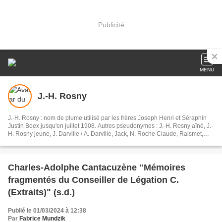
Publicité
MENU
J.-H. Rosny
J.-H. Rosny : nom de plume utilisé par les frères Joseph Henri et Séraphin
Justin Boex jusqu'en juillet 1908. Autres pseudonymes : J.-H. Rosny aîné, J.-
H. Rosny jeune, J. Darville / A. Darville, Jack, N. Roche Claude, Raismet,
Louis Fredey, Jacques Soldanelle, J-Hache, J. de Boriana, Enacryos, H.-J.
Boèce / J.-H. Boèce, H. de Nosville / Henri de Noville, J.-H. Boex-Borel,
Souryâ, Justin Boex...
Charles-Adolphe Cantacuzène "Mémoires
fragmentés du Conseiller de Légation C.
(Extraits)" (s.d.)
Publié le 01/03/2024 à 12:38
Par
Fabrice Mundzik