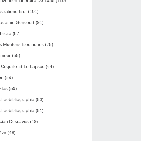
nvention Litteraire De 1935 (110)
lustrations-B.d. (101)
ademie Goncourt (91)
blicité (87)
s Moutons Électriques (75)
mour (65)
 Coquille Et Le Lapsus (64)
on (59)
xtes (59)
cheobibliographie (53)
cheobibliographie (51)
cien Descaves (49)
ève (48)