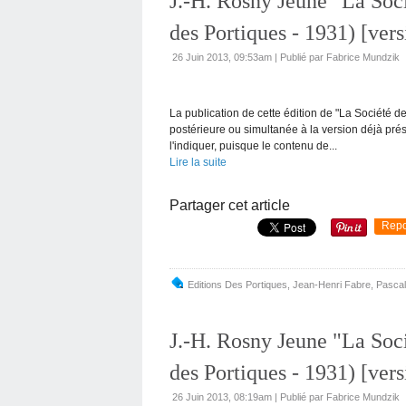
J.-H. Rosny Jeune "La Soci
des Portiques - 1931) [vers
26 Juin 2013, 09:53am
|
Publié par Fabrice Mundzik
La publication de cette édition de "La Société d
postérieure ou simultanée à la version déjà prése
l'indiquer, puisque le contenu de...
Lire la suite
Partager cet article
Repo
Editions Des Portiques
,
Jean-Henri Fabre
,
Pascal
J.-H. Rosny Jeune "La Soci
des Portiques - 1931) [vers
26 Juin 2013, 08:19am
|
Publié par Fabrice Mundzik