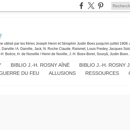
y
e utilisé par les frères Joseph Henri et Séraphin Justin Boex jusqu'en juillet 1908
J. Darville / A. Darville, Jack, N. Roche Claude, Raismet, Louis Fredey, Jacques Sol
-H. Boèce, H. de Nosville / Henri de Noville, J.-H. Boex-Borel, Souryâ, Justin Boex..
Y
BIBLIO J.-H. ROSNY AÎNÉ
BIBLIO J.-H. ROSNY 
 GUERRE DU FEU
ALLUSIONS
RESSOURCES