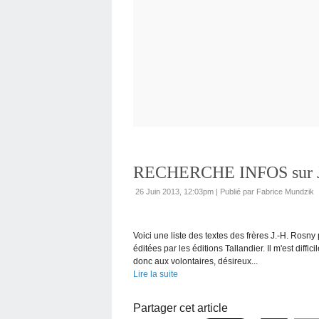
RECHERCHE INFOS sur J.
26 Juin 2013, 12:03pm
|
Publié par Fabrice Mundzik
Voici une liste des textes des frères J.-H. Rosny
éditées par les éditions Tallandier. Il m'est dif
donc aux volontaires, désireux...
Lire la suite
Partager cet article