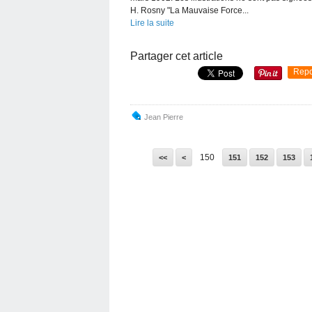
H. Rosny "La Mauvaise Force...
Lire la suite
Partager cet article
Repo
Jean Pierre
100
110
120
130
140
150
<<
<
151
152
153