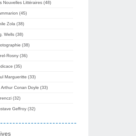
s Nouvelles Littéraires (48)
ammarion (45)
ile Zola (38)
g. Wells (38)
otographie (38)
rel-Rosny (36)
dicace (35)
ul Margueritte (33)
r Arthur Conan Doyle (33)
renczi (32)
stave Geffroy (32)
ives