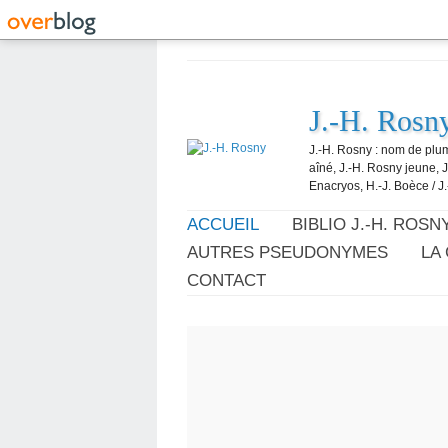
J.-H. Rosn
J.-H. Rosny : nom de plum
aîné, J.-H. Rosny jeune, 
Enacryos, H.-J. Boèce / J.
ACCUEIL
BIBLIO J.-H. ROSN
AUTRES PSEUDONYMES
LA
CONTACT