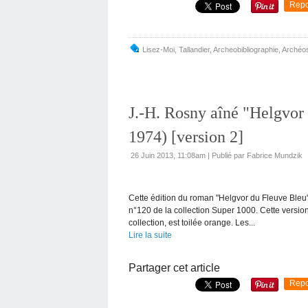
Repo
Lisez-Moi
,
Tallandier
,
Archeobibliographie
,
Archéo
J.-H. Rosny aîné "Helgvor 
1974) [version 2]
26 Juin 2013, 11:08am
|
Publié par Fabrice Mundzik
Cette édition du roman "Helgvor du Fleuve Bleu" 
n°120 de la collection Super 1000. Cette versi
collection, est toilée orange. Les...
Lire la suite
Partager cet article
Repo