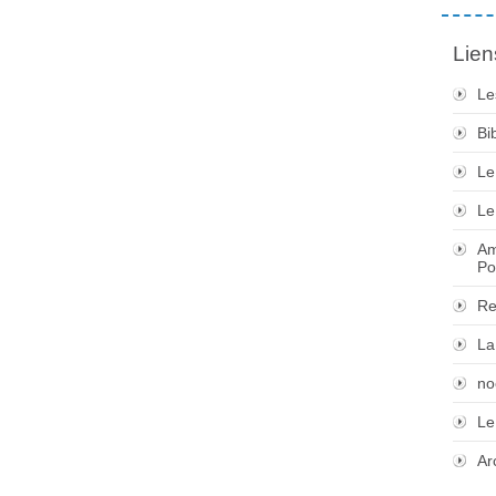
Lien
Le
Bi
Le
Le
Am
Po
Re
La
no
Le
Ar