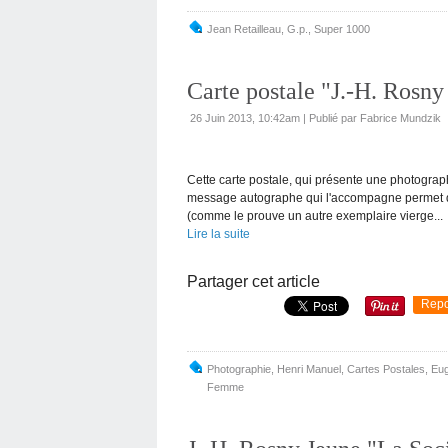
Jean Retailleau
,
G.p.
,
Super 1000
Carte postale "J.-H. Rosny
26 Juin 2013, 10:42am
|
Publié par Fabrice Mundzik
Cette carte postale, qui présente une photograp
message autographe qui l'accompagne permet de l
(comme le prouve un autre exemplaire vierge...
Lire la suite
Partager cet article
Repo
Photographie
,
Henri Manuel
,
Cartes Postales
,
Eug
Femme