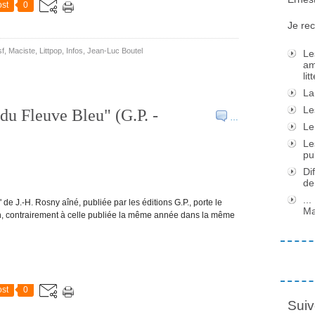
st
0
Je rec
sf
,
Maciste
,
Littpop
,
Infos
,
Jean-Luc Boutel
Le
am
li
La
Le
du Fleuve Bleu" (G.P. -
…
Le
Le
pu
Di
de
..
de J.-H. Rosny aîné, publiée par les éditions G.P., porte le
Ma
on, contrairement à celle publiée la même année dans la même
st
0
Suiv