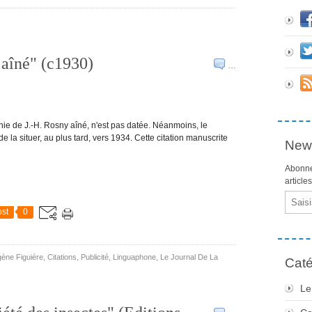
 aîné" (c1930)
…
hie de J.-H. Rosny aîné, n'est pas datée. Néanmoins, le
a situer, au plus tard, vers 1934. Cette citation manuscrite
News
Abonne
article
Email
st
0
ène Figuière
,
Citations
,
Publicité
,
Linguaphone
,
Le Journal De La
Caté
Le