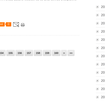
20
20
20
st
0
20
20
20
170
180
190
200
154
155
156
157
158
159
160
>
>>
20
20
20
20
20
20