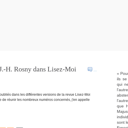
-H. Rosny dans Lisez-Moi
…
« Pour
ils s
qui n
l'aut
 publiés dans les différentes versions de la revue Lisez-Moi
abste
ficile de réunir les nombreux numéros concernés, j'en appelle
l'aut
que H
Majus
indivi
sont l
Ernes