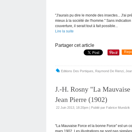
"J'aurais pu dire le monde des insectes... J'ai p
mieux à la société de l'homme." Sans indication 
couverture, il serait tout à fait possible...
Lire la suite
Partager cet article
Repo
Editions Des Portiques
,
Raymond De Rienzi
,
Jean
J.-H. Rosny "La Mauvaise 
Jean Pierre (1902)
22 Juin 2013, 18:20pm
|
Publié par Fabrice Mundzik
"La Mauvaise Force et la bonne Force" est un co
mars 1902. Les illustrations ne sont pas signées. 