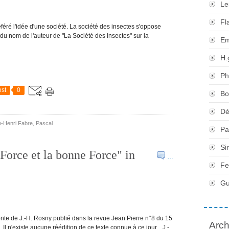
Le
Fl
référé l'idée d'une société. La société des insectes s'oppose
du nom de l'auteur de "La Société des insectes" sur la
Em
H.
Ph
st
0
Bo
Dé
-Henri Fabre
,
Pascal
Pa
Si
Force et la bonne Force" in
…
Fe
Gu
nte de J.-H. Rosny publié dans la revue Jean Pierre n°8 du 15
Arch
Il n'existe aucune réédition de ce texte connue à ce jour... J.-