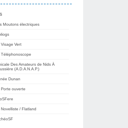
s
s Moutons électriques
bliogs
 Visage Vert
 Téléphonoscope
icale Des Amateurs de Nids À
ussière (A.D.A.N.A.P.)
née Dunan
 Porte ouverte
oSFere
 Novelliste / Flatland
chéoSF