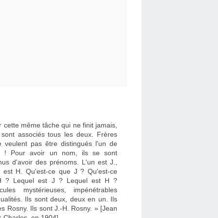
 cette même tâche qui ne finit jamais,
e sont associés tous les deux. Frères
e veulent pas être distingués l'un de
re ! Pour avoir un nom, ils se sont
nus d'avoir des prénoms. L'un est J.,
re est H. Qu'est-ce que J ? Qu'est-ce
 ? Lequel est J ? Lequel est H ?
cules mystérieuses, impénétrables
dualités. Ils sont deux, deux en un. Ils
es Rosny. Ils sont J.-H. Rosny. » [Jean
t-Charles, en 1904]