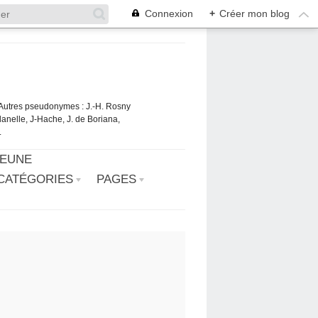
Connexion
+
Créer mon blog
. Autres pseudonymes : J.-H. Rosny
danelle, J-Hache, J. de Boriana,
.
JEUNE
CATÉGORIES
PAGES