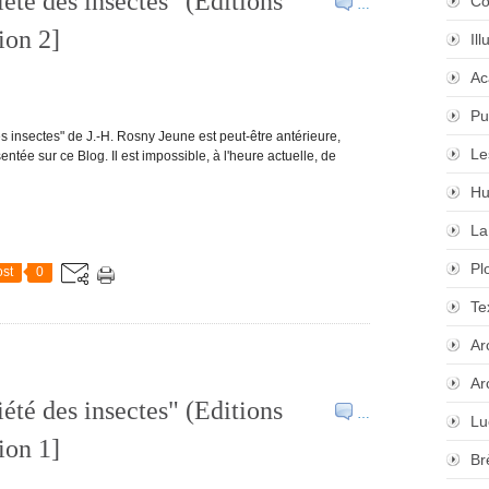
été des insectes" (Editions
Co
…
ion 2]
Il
Ac
Pu
es insectes" de J.-H. Rosny Jeune est peut-être antérieure,
Le
ntée sur ce Blog. Il est impossible, à l'heure actuelle, de
Hu
La
Pl
st
0
Te
Ar
Ar
été des insectes" (Editions
…
Lu
ion 1]
Br