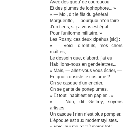
Avec des queu' de couroucou
Et des plumes de lophophore... »
« — Moi, dit le fils du général
Margueritte, — pourquoi m'en taire
J'en tiens, si ça vous est égal,
Pour l'uniforme militaire. »
Les Rosny, ces deux xipéhus [sic] :
« — Voici, dirent-ils, mes chers
maîtres,
Le dessein que, d'abord, j'ai eu :
Habillons-nous en gendelettres...
» Mais, — allez-vous vous écrier, —
En quoi consiste le costume ?
On se casque d'un encrier,
On se gante de porteplumes,
» Et tout l'habit est en papier... »
« — Non, dit Geffroy, soyons
artistes.
Un casque ! rien n'est plus pompier.
L'époque est aux modernstylistes.
» Voici qui me paraît moins fol :