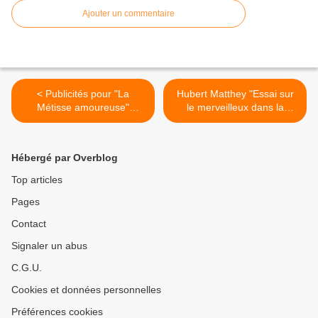
Ajouter un commentaire
< Publicités pour "La
Hubert Matthey "Essai sur
Métisse amoureuse"
le merveilleux dans la
(Ferenczi - 1927)
littérature Française depuis
1800" (Payot - 1915) >
Hébergé par Overblog
Top articles
Pages
Contact
Signaler un abus
C.G.U.
Cookies et données personnelles
Préférences cookies