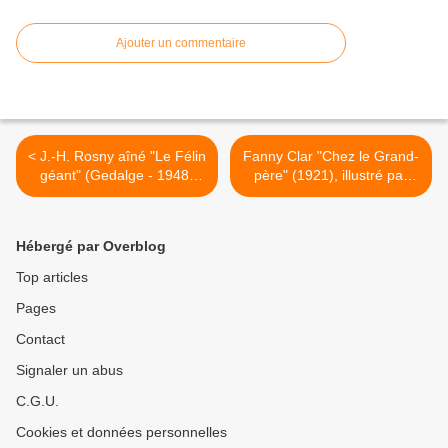
Ajouter un commentaire
< J.-H. Rosny aîné "Le Félin
Fanny Clar "Chez le Grand-
géant" (Gedalge - 1948)
père" (1921), illustré par
[Grand cartonnage marron]
Jean Clar >
Hébergé par Overblog
Top articles
Pages
Contact
Signaler un abus
C.G.U.
Cookies et données personnelles