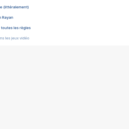
e (littéralement)
im Rayan
 toutes les règles
s les jeux vidéo
us choquant de Rockstar ? - Le scandale BULLY
e plus moche de Steam
du RÊVE tourne au CAUCHEMAR
pendant 8 heures
it… à tort
umiliés par un jeu vidéo
ire - Final Fantasy 8
ti un empire - Age of Empires