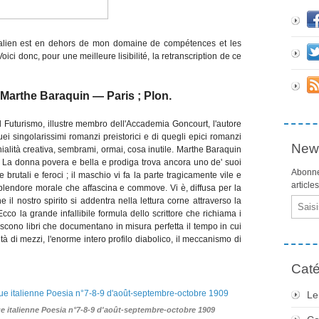
'italien est en dehors de mon domaine de compétences et les
ici donc, pour une meilleure lisibilité, la retranscription de ce
 Marthe Baraquin — Paris ; Plon.
l Futurismo, illustre membro dell'Accademia Goncourt, l'autore
uei singolarissimi romanzi preistorici e di quegli epici romanzi
News
enialità creativa, sembrami, ormai, cosa inutile. Marthe Baraquin
o. La donna povera e bella e prodiga trova ancora uno de' suoi
Abonne
rutali e feroci ; il maschio vi fa la parte tragicamente vile e
article
splendore morale che affascina e commove. Vi è, diffusa per la
e il nostro spirito si addentra nella lettura corne attraverso la
Email
Ecco la grande infallibile formula dello scrittore che richiama i
ascono libri che documentano in misura perfetta il tempo in cui
à di mezzi, l'enorme intero profilo diabolico, il meccanismo di
Caté
Le
ue italienne Poesia n°7-8-9 d'août-septembre-octobre 1909