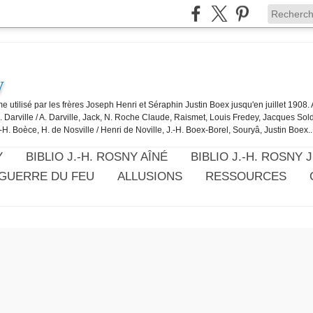
y
e utilisé par les frères Joseph Henri et Séraphin Justin Boex jusqu'en juillet 1908
J. Darville / A. Darville, Jack, N. Roche Claude, Raismet, Louis Fredey, Jacques Sol
-H. Boèce, H. de Nosville / Henri de Noville, J.-H. Boex-Borel, Souryâ, Justin Boex..
Y
BIBLIO J.-H. ROSNY AÎNÉ
BIBLIO J.-H. ROSNY 
 GUERRE DU FEU
ALLUSIONS
RESSOURCES