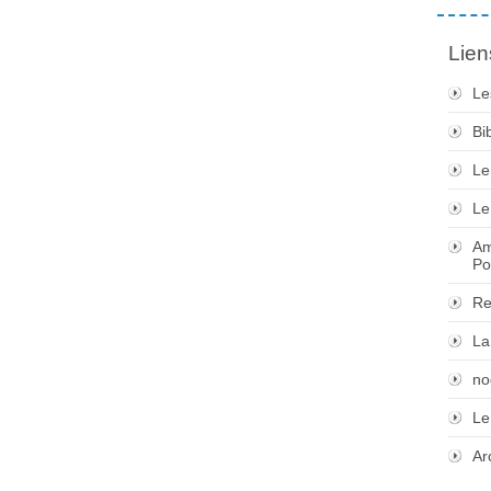
Lien
Le
Bi
Le
Le
Am
Po
Re
La
no
Le
Ar