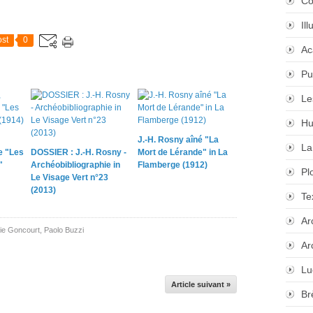
Co
Il
st
0
Ac
Pu
Le
Hu
J.-H. Rosny aîné "La
La
e "Les
DOSSIER : J.-H. Rosny -
Mort de Lérande" in La
"
Archéobibliographie in
Flamberge (1912)
Pl
Le Visage Vert n°23
(2013)
Te
Ar
e Goncourt
,
Paolo Buzzi
Ar
Lu
Article suivant »
Br