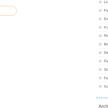
Le
Fl
Em
H.
Ph
Bo
Dé
Pa
Si
Fe
Gu
Arch