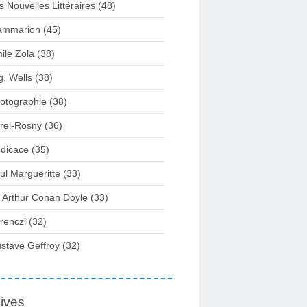
s Nouvelles Littéraires (48)
ammarion (45)
ile Zola (38)
g. Wells (38)
otographie (38)
rel-Rosny (36)
dicace (35)
ul Margueritte (33)
r Arthur Conan Doyle (33)
renczi (32)
stave Geffroy (32)
ives