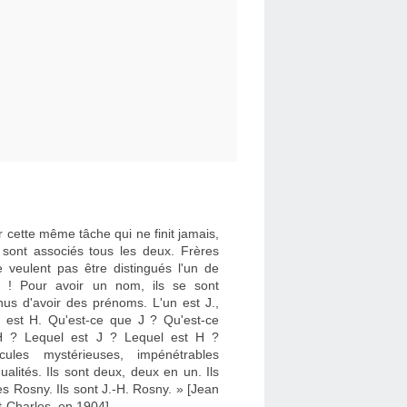
 cette même tâche qui ne finit jamais,
e sont associés tous les deux. Frères
e veulent pas être distingués l'un de
re ! Pour avoir un nom, ils se sont
nus d'avoir des prénoms. L'un est J.,
re est H. Qu'est-ce que J ? Qu'est-ce
 ? Lequel est J ? Lequel est H ?
cules mystérieuses, impénétrables
dualités. Ils sont deux, deux en un. Ils
es Rosny. Ils sont J.-H. Rosny. » [Jean
t-Charles, en 1904]