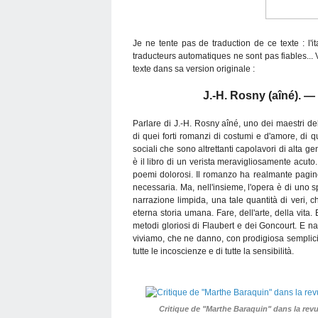
Je ne tente pas de traduction de ce texte : l
traducteurs automatiques ne sont pas fiables... Vo
texte dans sa version originale :
J.-H. Rosny (aîné). —
Parlare di J.-H. Rosny aîné, uno dei maestri de
di quei forti romanzi di costumi e d'amore, di q
sociali che sono altrettanti capolavori di alta g
è il libro di un verista meravigliosamente acut
poemi dolorosi. Il romanzo ha realmante pagine b
necessaria. Ma, nell'insieme, l'opera è di uno 
narrazione limpida, una tale quantità di veri, ch
eterna storia umana. Fare, dell'arte, della vita. 
metodi gloriosi di Flaubert e dei Goncourt. E n
viviamo, che ne danno, con prodigiosa semplicit
tutte le incoscienze e di tutte la sensibilità.
Critique de "Marthe Baraquin" dans la rev