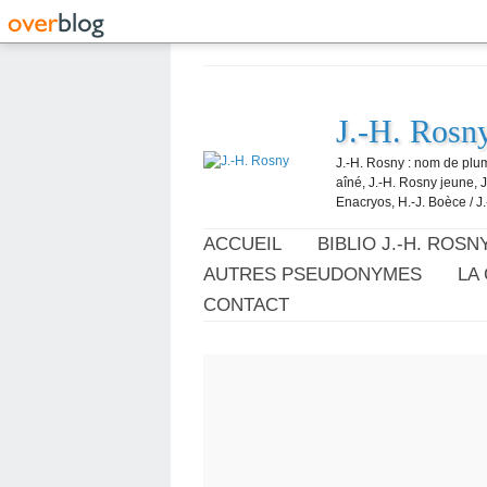
J.-H. Rosn
J.-H. Rosny : nom de plum
aîné, J.-H. Rosny jeune, 
Enacryos, H.-J. Boèce / J.
ACCUEIL
BIBLIO J.-H. ROSN
AUTRES PSEUDONYMES
LA
CONTACT