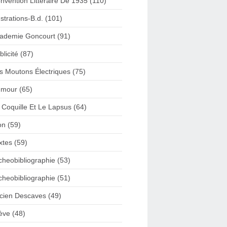
nvention Litteraire De 1935 (110)
lustrations-B.d. (101)
ademie Goncourt (91)
blicité (87)
s Moutons Électriques (75)
mour (65)
 Coquille Et Le Lapsus (64)
on (59)
xtes (59)
cheobibliographie (53)
cheobibliographie (51)
cien Descaves (49)
ève (48)