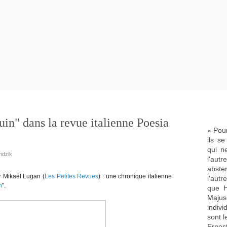
in" dans la revue italienne Poesia
« Pour
ils s
qui n
ndzik
l'aut
abste
r Mikaël Lugan (
Les Petites Revues
) : une chronique italienne
l'aut
n
".
que H
Majus
indivi
sont l
Ernes