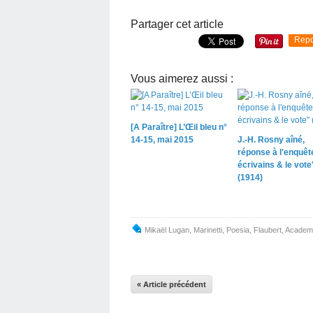
Partager cet article
Repo
Vous aimerez aussi :
[A Paraître] L’Œil bleu n°
14-15, mai 2015
J.-H. Rosny aîné,
réponse à l'enquêt
écrivains & le vote
(1914)
Mikaël Lugan
,
Marinetti
,
Poesia
,
Flaubert
,
Academi
« Article précédent