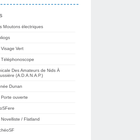
s
s Moutons électriques
bliogs
 Visage Vert
 Téléphonoscope
icale Des Amateurs de Nids À
ussière (A.D.A.N.A.P.)
née Dunan
 Porte ouverte
oSFere
 Novelliste / Flatland
chéoSF