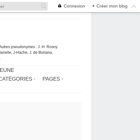
Connexion
+
Créer mon blog
. Autres pseudonymes : J.-H. Rosny
danelle, J-Hache, J. de Boriana,
.
JEUNE
CATÉGORIES
PAGES