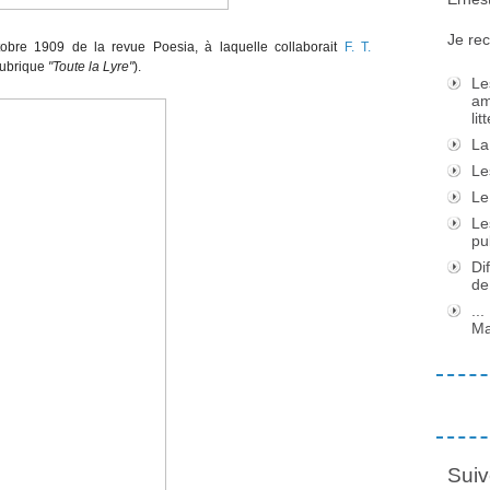
Je rec
tobre 1909 de la revue Poesia, à laquelle collaborait
F. T.
(rubrique
"Toute la Lyre"
).
Le
am
li
La
Le
Le
Le
pu
Di
de
..
Ma
Suiv