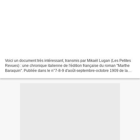
Voici un document très intéressant, transmis par Mikaël Lugan (Les Petites
Revues) : une chronique italienne de l'édition française du roman "Marthe
Baraquin". Publiée dans le n°7-8-9 d'août-septembre-octobre 1909 de la
revue Poesia, à laquelle collaborait...