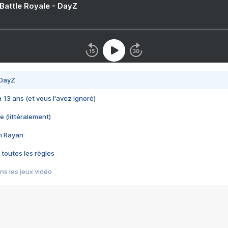
 Battle Royale - DayZ
 DayZ
 a 13 ans (et vous l'avez ignoré)
e (littéralement)
im Rayan
 toutes les règles
s les jeux vidéo
us choquant de Rockstar ? - Le scandale BULLY
e plus moche de Steam
du RÊVE tourne au CAUCHEMAR