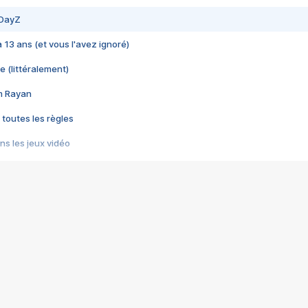
 DayZ
 a 13 ans (et vous l'avez ignoré)
e (littéralement)
im Rayan
 toutes les règles
s les jeux vidéo
us choquant de Rockstar ? - Le scandale BULLY
e plus moche de Steam
du RÊVE tourne au CAUCHEMAR
pendant 8 heures
it… à tort
umiliés par un jeu vidéo