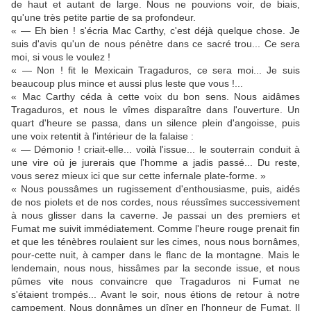
de haut et autant de large. Nous ne pouvions voir, de biais,
qu'une très petite partie de sa profondeur.
« — Eh bien ! s'écria Mac Carthy, c'est déjà quelque chose. Je
suis d'avis qu'un de nous pénètre dans ce sacré trou... Ce sera
moi, si vous le voulez !
« — Non ! fit le Mexicain Tragaduros, ce sera moi... Je suis
beaucoup plus mince et aussi plus leste que vous !...
« Mac Carthy céda à cette voix du bon sens. Nous aidâmes
Tragaduros, et nous le vîmes disparaître dans l'ouverture. Un
quart d'heure se passa, dans un silence plein d'angoisse, puis
une voix retentit à l'intérieur de la falaise :
« — Démonio ! criait-elle... voilà l'issue... le souterrain conduit à
une vire où je jurerais que l'homme a jadis passé... Du reste,
vous serez mieux ici que sur cette infernale plate-forme. »
« Nous poussâmes un rugissement d'enthousiasme, puis, aidés
de nos piolets et de nos cordes, nous réussîmes successivement
à nous glisser dans la caverne. Je passai un des premiers et
Fumat me suivit immédiatement. Comme l'heure rouge prenait fin
et que les ténèbres roulaient sur les cimes, nous nous bornâmes,
pour-cette nuit, à camper dans le flanc de la montagne. Mais le
lendemain, nous nous, hissâmes par la seconde issue, et nous
pûmes vite nous convaincre que Tragaduros ni Fumat ne
s'étaient trompés... Avant le soir, nous étions de retour à notre
campement. Nous donnâmes un dîner en l'honneur de Fumat. Il