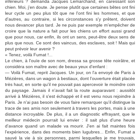
inférieurs ? demanda Jacques Lemarchand, en caressant son
chien. Moi, j'en doute. Je pense plutôt que certaines bêtes ont fini
leur cycle un peu plus tôt que ne l'ont fini les hommes, et que
d'autres, au contraire, si les circonstances s'y prêtent, doivent
nous devancer plus tard. Je ne puis par exemple m'empêcher de
croire que la nature a fait pour les chiens un effort aussi grand
que pour nous, car enfin, ils ont un sens, peut-être deux sens de
plus que nous. Ce sont des vaincus, des esclaves, soit ! Mais qui
peut prévoir leur avenir ?
« Tenez, voilà Fumat !...
Le chien, à l'ouïe de son nom, dressa sa grosse tête noirâtre, et
considéra son maître avec de beaux yeux d'enfant :
— Voilà Fumat, reprit Jacques. Un jour, on l'a envoyé de Paris à
Mézières, dans un wagon à bestiaux, dont l'ouverture était placée
très haut, en sorte qu'il ne pouvait pas apercevoir le moindre coin
du paysage. Jamais il n'avait fait la route auparavant : aussitôt
arrivé à Mézières, il s'est échappé et il est venu nous rejoindre à
Paris. Je n'ai pas besoin de vous faire remarquer qu'il distingue la
trace de ses amis non seulement à travers les portes, mais à une
distance incroyable. De plus, il a un diagnostic effrayant, que le
meilleur médecin pourrait lui envier : il sait plus d'une heure
d'avance quand un malade va mourir. J'en ai fait maintes fois
l'expérience, dans des moments bien lugubres... Enfin, Fumat a
sauvé la vie à six personnes, parmi lesquelles je me trouvais,