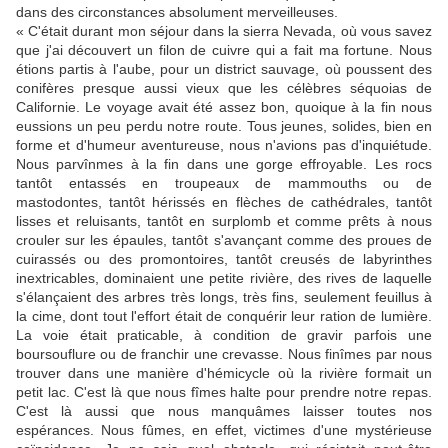
dans des circonstances absolument merveilleuses.
« C'était durant mon séjour dans la sierra Nevada, où vous savez
que j'ai découvert un filon de cuivre qui a fait ma fortune. Nous
étions partis à l'aube, pour un district sauvage, où poussent des
conifères presque aussi vieux que les célèbres séquoias de
Californie. Le voyage avait été assez bon, quoique à la fin nous
eussions un peu perdu notre route. Tous jeunes, solides, bien en
forme et d'humeur aventureuse, nous n'avions pas d'inquiétude.
Nous parvînmes à la fin dans une gorge effroyable. Les rocs
tantôt entassés en troupeaux de mammouths ou de
mastodontes, tantôt hérissés en flèches de cathédrales, tantôt
lisses et reluisants, tantôt en surplomb et comme prêts à nous
crouler sur les épaules, tantôt s'avançant comme des proues de
cuirassés ou des promontoires, tantôt creusés de labyrinthes
inextricables, dominaient une petite rivière, des rives de laquelle
s'élançaient des arbres très longs, très fins, seulement feuillus à
la cime, dont tout l'effort était de conquérir leur ration de lumière.
La voie était praticable, à condition de gravir parfois une
boursouflure ou de franchir une crevasse. Nous finîmes par nous
trouver dans une manière d'hémicycle où la rivière formait un
petit lac. C'est là que nous fîmes halte pour prendre notre repas.
C'est là aussi que nous manquâmes laisser toutes nos
espérances. Nous fûmes, en effet, victimes d'une mystérieuse