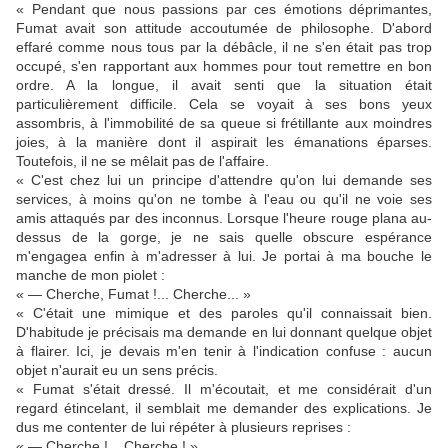
« Pendant que nous passions par ces émotions déprimantes,
Fumat avait son attitude accoutumée de philosophe. D'abord
effaré comme nous tous par la débâcle, il ne s'en était pas trop
occupé, s'en rapportant aux hommes pour tout remettre en bon
ordre. A la longue, il avait senti que la situation était
particulièrement difficile. Cela se voyait à ses bons yeux
assombris, à l'immobilité de sa queue si frétillante aux moindres
joies, à la manière dont il aspirait les émanations éparses.
Toutefois, il ne se mêlait pas de l'affaire.
« C'est chez lui un principe d'attendre qu'on lui demande ses
services, à moins qu'on ne tombe à l'eau ou qu'il ne voie ses
amis attaqués par des inconnus. Lorsque l'heure rouge plana au-
dessus de la gorge, je ne sais quelle obscure espérance
m'engagea enfin à m'adresser à lui. Je portai à ma bouche le
manche de mon piolet :
« — Cherche, Fumat !... Cherche... »
« C'était une mimique et des paroles qu'il connaissait bien.
D'habitude je précisais ma demande en lui donnant quelque objet
à flairer. Ici, je devais m'en tenir à l'indication confuse : aucun
objet n'aurait eu un sens précis.
« Fumat s'était dressé. Il m'écoutait, et me considérait d'un
regard étincelant, il semblait me demander des explications. Je
dus me contenter de lui répéter à plusieurs reprises :
« — Cherche !... Cherche ! »