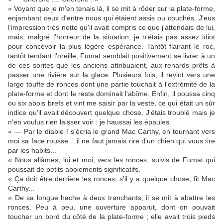
« Voyant que je m'en tenais là, il se mit à rôder sur la plate-forme,
enjambant ceux d'entre nous qui étaient assis ou couchés. J'eus
l'impression très nette qu'il avait compris ce que j'attendais de lui,
mais, malgré l'horreur de la situation, je n'étais pas assez idiot
pour concevoir la plus légère espérance. Tantôt flairant le roc,
tantôt tendant l'oreille, Fumat semblait positivement se livrer à un
de ces sorites que les anciens attribuaient, aux renards prêts à
passer une rivière sur la glace. Plusieurs fois, il revint vers une
large touffe de ronces dont une partie touchait à l'extrémité de la
plate-forme et dont le reste dominait l'abîme. Enfin, il poussa cinq
ou six abois brefs et vint me saisir par la veste, ce qui était un sûr
indice qu'il avait découvert quelque chose. J'étais troublé mais je
n'en voulus rien laisser voir : je haussai les épaules.
« — Par le diable ! s'écria le grand Mac Carthy, en tournant vers
moi sa face rousse... il ne faut jamais rire d'un chien qui vous tire
par les habits...
« Nous allâmes, lui et moi, vers les ronces, suivis de Fumat qui
poussait de petits aboiements significatifs.
« Ça doit être derrière les ronces, s'il y a quelque chose, fit Mac
Carthy...
« De sa longue hache à deux tranchants, il se mit à abattre les
ronces. Peu à peu, une ouverture apparut, dont on pouvait
toucher un bord du côté de la plate-forme ; elle avait trois pieds