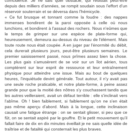
coïncidence. Je ne sais quel obstacle, qui résistait peut-être
depuis des milliers d'années, se rompit soudain sous l'effort d'un
réservoir souterrain et se déversa dans l'hémicycle.
« Ce fut brusque et tonnant comme la foudre : des nappes
immenses bondirent de la paroi opposée à celle où nous
lunchions, et bondirent à l'assaut des rochers. Nous n'eûmes que
le temps de grimper sur une espèce de plate-forme qui,
heureusement, demeura au-dessus du niveau de l'élément. Mais
toute route nous était coupée. A en juger par l'énormité du débit,
cela durerait plusieurs jours, peut-être plusieurs semaines. Le
premier saisissement passé, nous prîmes assez bien la chose.
Les plus gais s'amusèrent de se voir sur un îlot aérien, tous
comptèrent sur leur esprit de ressource et leur entraînement
physique pour atteindre une issue. Mais au bout de quelques
heures, l'inquiétude devint générale. Tout autour, il n'y avait pas
une seule roche praticable, et notre plate-forme, à peine assez
grande pour que la moitié des nôtres s'y couchassent tandis que
les autres veilleraient, avait un défaut terrible : elle s'inclinait vers
l'abîme. Oh ! bien faiblement, si faiblement qu'on ne s'en était
pas même aperçu d'abord. Mais à la longue, cette inclinaison
causait une fatigue étrange : on se sentait glisser, si peu que ce
fût, on se sentait aspiré par le gouffre. Et le petit mouvement qu'il
fallait faire de dix en dix minutes éveillait je ne sais quelle idée de
traîtrise et de fatalité qui consternait les plus braves.