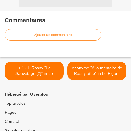
Commentaires
Ajouter un commentaire
< J.-H. Rosny "Le
Anonyme "A la mémoire de
Sauvetage [2]" in Le
Rosny aîné" in Le Figaro
Conteur populaire (1906)
Littéraire (1957) >
Hébergé par Overblog
Top articles
Pages
Contact
Signaler un abus