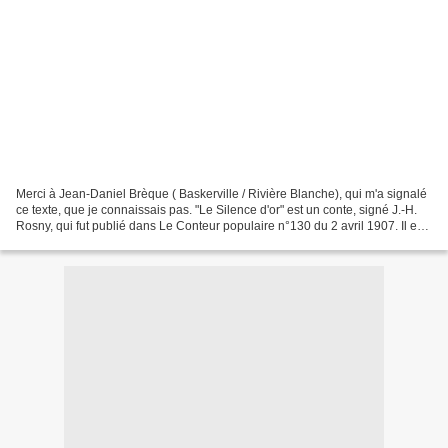
Merci à Jean-Daniel Brèque ( Baskerville / Rivière Blanche), qui m'a signalé
ce texte, que je connaissais pas. "Le Silence d'or" est un conte, signé J.-H.
Rosny, qui fut publié dans Le Conteur populaire n°130 du 2 avril 1907. Il est
illustré par Tofani....