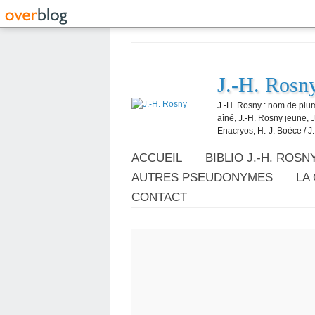
J.-H. Rosn
J.-H. Rosny : nom de plum
aîné, J.-H. Rosny jeune, 
Enacryos, H.-J. Boèce / J.
ACCUEIL
BIBLIO J.-H. ROSN
AUTRES PSEUDONYMES
LA
CONTACT