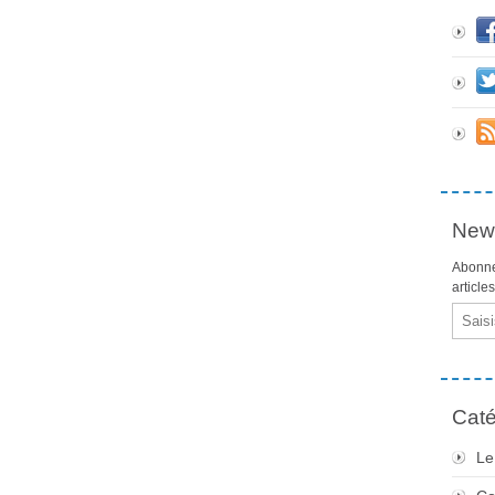
News
Abonne
article
Email
Caté
Le