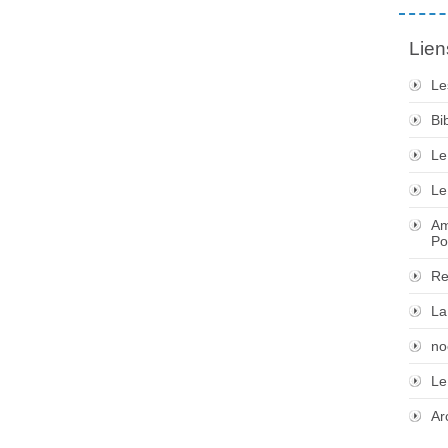
Lien
Le
Bi
Le
Le
Am
Po
Re
La
no
Le
Ar