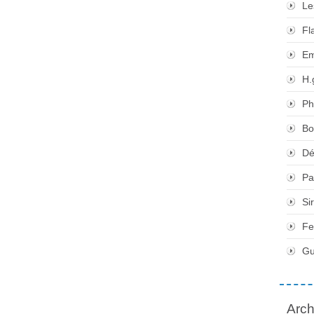
Le
Fl
Em
H.
Ph
Bo
Dé
Pa
Si
Fe
Gu
Arch