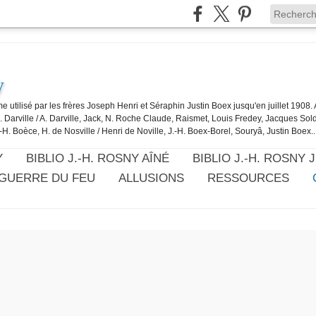
y
e utilisé par les frères Joseph Henri et Séraphin Justin Boex jusqu'en juillet 1908
J. Darville / A. Darville, Jack, N. Roche Claude, Raismet, Louis Fredey, Jacques Sol
-H. Boèce, H. de Nosville / Henri de Noville, J.-H. Boex-Borel, Souryâ, Justin Boex..
Y
BIBLIO J.-H. ROSNY AÎNÉ
BIBLIO J.-H. ROSNY 
 GUERRE DU FEU
ALLUSIONS
RESSOURCES