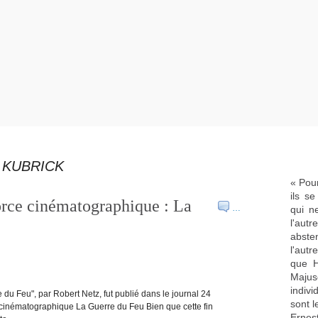
 KUBRICK
« Pour
ils s
orce cinématographique : La
…
qui n
l'aut
abste
l'aut
que H
Majus
indivi
du Feu", par Robert Netz, fut publié dans le journal 24
sont l
cinématographique La Guerre du Feu Bien que cette fin
Ernes