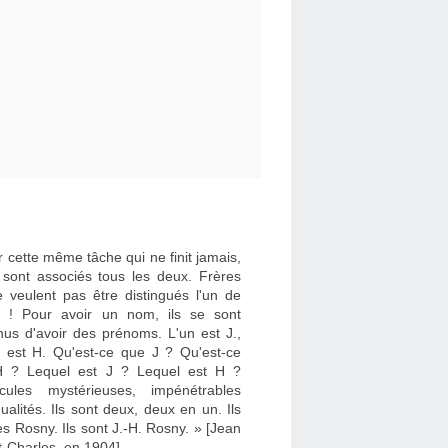
 cette même tâche qui ne finit jamais,
e sont associés tous les deux. Frères
e veulent pas être distingués l'un de
re ! Pour avoir un nom, ils se sont
nus d'avoir des prénoms. L'un est J.,
re est H. Qu'est-ce que J ? Qu'est-ce
 ? Lequel est J ? Lequel est H ?
cules mystérieuses, impénétrables
dualités. Ils sont deux, deux en un. Ils
es Rosny. Ils sont J.-H. Rosny. » [Jean
t-Charles, en 1904]