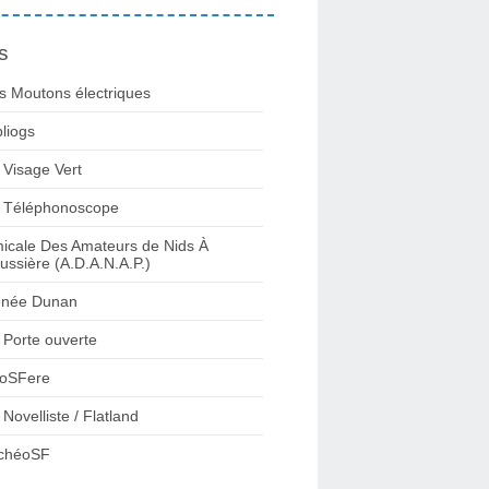
s
s Moutons électriques
bliogs
 Visage Vert
 Téléphonoscope
icale Des Amateurs de Nids À
ussière (A.D.A.N.A.P.)
née Dunan
 Porte ouverte
oSFere
 Novelliste / Flatland
chéoSF