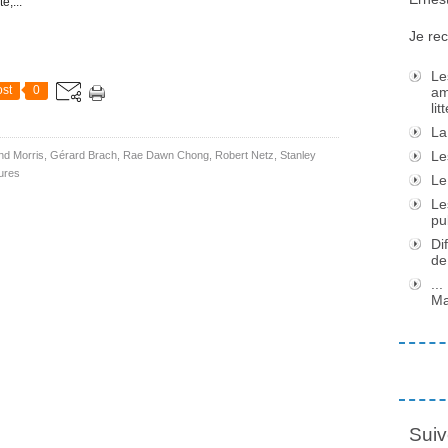
e,...
Je rec
Le
st
0
am
li
La
Le
d Morris
,
Gérard Brach
,
Rae Dawn Chong
,
Robert Netz
,
Stanley
ures
Le
Le
pu
Di
de
..
Ma
Suiv