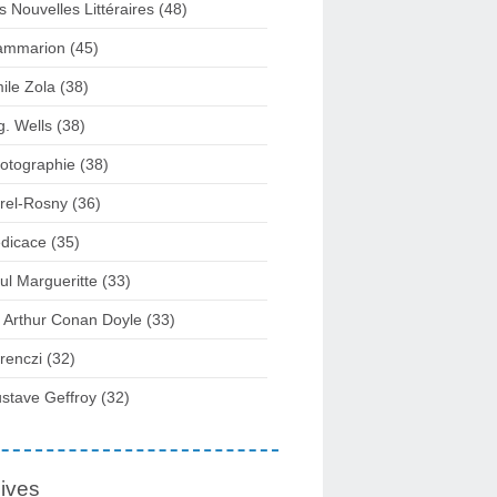
s Nouvelles Littéraires (48)
ammarion (45)
ile Zola (38)
g. Wells (38)
otographie (38)
rel-Rosny (36)
dicace (35)
ul Margueritte (33)
r Arthur Conan Doyle (33)
renczi (32)
stave Geffroy (32)
ives