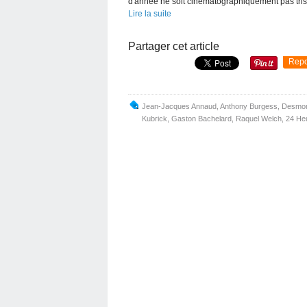
d'année ne soit cinématographiquement pas trist
Lire la suite
Partager cet article
Repo
Jean-Jacques Annaud
,
Anthony Burgess
,
Desmon
Kubrick
,
Gaston Bachelard
,
Raquel Welch
,
24 He