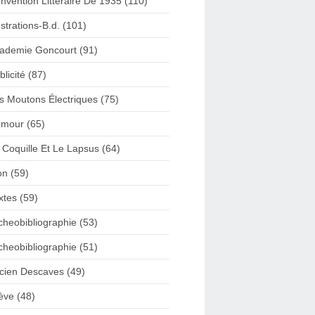
nvention Litteraire De 1935 (110)
lustrations-B.d. (101)
ademie Goncourt (91)
blicité (87)
s Moutons Électriques (75)
mour (65)
 Coquille Et Le Lapsus (64)
on (59)
xtes (59)
cheobibliographie (53)
cheobibliographie (51)
cien Descaves (49)
ève (48)