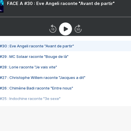
FACE A #30 : Eve Angeli raconte "Avant de partir"
#30 : Eve Angeli raconte "Avant de partir"
#29 : MC Solaar raconte "Bouge de là"
28 : Lorie raconte "Je vais vite"
#27 : Christophe Willem raconte "Jacques a dit"
#26 : Chimène Badi raconte "Entre nous"
#25 : Indochine raconte "3e sexe"
#24 : Zaho raconte "C'est chelou"
#23 : Patrick Bruel raconte "Au café des délices"
#22 : Kyo raconte "Le chemin"