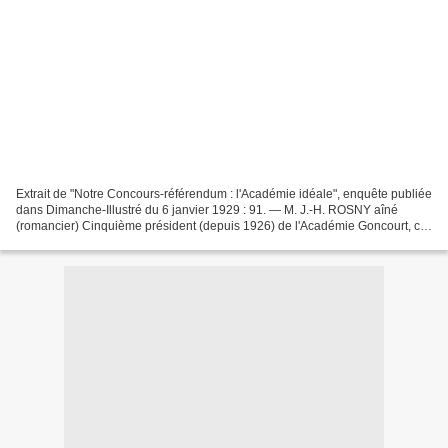
Extrait de "Notre Concours-référendum : l'Académie idéale", enquête publiée
dans Dimanche-Illustré du 6 janvier 1929 : 91. — M. J.-H. ROSNY aîné
(romancier) Cinquième président (depuis 1926) de l'Académie Goncourt, ce
qui indique assez dans quelles traditions...