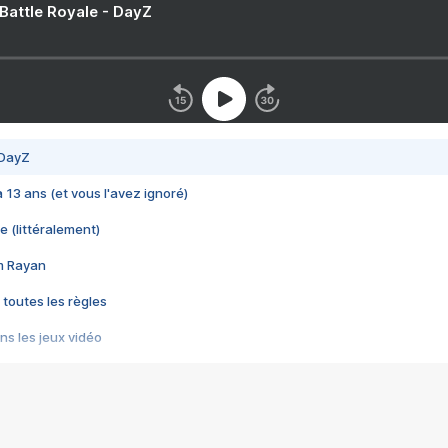
 Battle Royale - DayZ
 DayZ
 a 13 ans (et vous l'avez ignoré)
e (littéralement)
im Rayan
 toutes les règles
s les jeux vidéo
us choquant de Rockstar ? - Le scandale BULLY
e plus moche de Steam
du RÊVE tourne au CAUCHEMAR