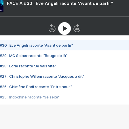
FACE A #30 : Eve Angeli raconte "Avant de partir"
#30 : Eve Angeli raconte "Avant de partir"
#29 : MC Solaar raconte "Bouge de là"
28 : Lorie raconte "Je vais vite"
#27 : Christophe Willem raconte "Jacques a dit"
#26 : Chimène Badi raconte "Entre nous"
#25 : Indochine raconte "3e sexe"
#24 : Zaho raconte "C'est chelou"
#23 : Patrick Bruel raconte "Au café des délices"
#22 : Kyo raconte "Le chemin"