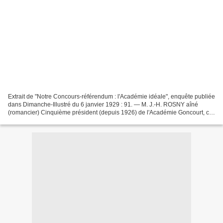
Extrait de "Notre Concours-référendum : l'Académie idéale", enquête publiée
dans Dimanche-Illustré du 6 janvier 1929 : 91. — M. J.-H. ROSNY aîné
(romancier) Cinquième président (depuis 1926) de l'Académie Goncourt, ce
qui indique assez dans quelles traditions...