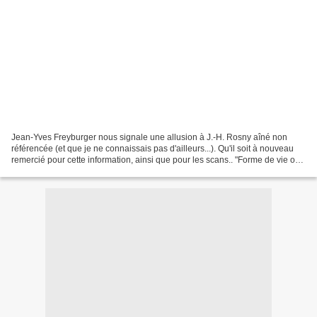
Jean-Yves Freyburger nous signale une allusion à J.-H. Rosny aîné non
référencée (et que je ne connaissais pas d'ailleurs...). Qu'il soit à nouveau
remercié pour cette information, ainsi que pour les scans.. "Forme de vie ou
les intra terrestres" est...