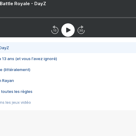
 Battle Royale - DayZ
 DayZ
 a 13 ans (et vous l'avez ignoré)
e (littéralement)
im Rayan
 toutes les règles
s les jeux vidéo
us choquant de Rockstar ? - Le scandale BULLY
e plus moche de Steam
du RÊVE tourne au CAUCHEMAR