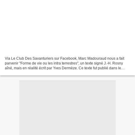
Via Le Club Des Savanturiers sur Facebook, Marc Madouraud nous a fait
parvenir "Forme de vie ou les intra terrestres", un texte signé J.-H. Rosny
aîné, mais en réalité écrit par Yves Dermèze. Ce texte fut publié dans le
fanzine "Chaos" n° 8 en 1963 ou...