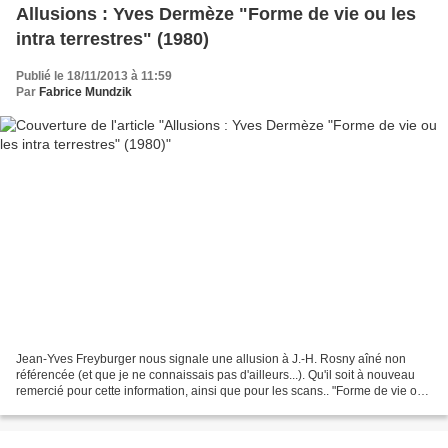
Allusions : Yves Dermèze "Forme de vie ou les
intra terrestres" (1980)
Publié le 18/11/2013 à 11:59
Par
Fabrice Mundzik
Jean-Yves Freyburger nous signale une allusion à J.-H. Rosny aîné non
référencée (et que je ne connaissais pas d'ailleurs...). Qu'il soit à nouveau
remercié pour cette information, ainsi que pour les scans.. "Forme de vie ou
les intra terrestres" est...