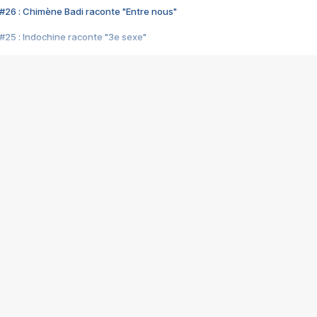
#26 : Chimène Badi raconte "Entre nous"
#25 : Indochine raconte "3e sexe"
#24 : Zaho raconte "C'est chelou"
#23 : Patrick Bruel raconte "Au café des délices"
#22 : Kyo raconte "Le chemin"
#21 : Nolwenn Leroy raconte "Cassé"
#20 : Patrick Hernandez raconte "Born to be alive"
#19 : Lorie raconte "Près de moi"
#18 : Michael Jones raconte "A nos actes manqués" (avec Jean-Jacque
#17 : Khaled raconte "Aïcha"
#16 : Corneille raconte "Parce qu'on vient de loin"
#15 : Indochine raconte "L'aventurier"