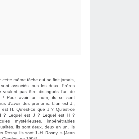
 cette même tâche qui ne finit jamais,
e sont associés tous les deux. Frères
e veulent pas être distingués l'un de
re ! Pour avoir un nom, ils se sont
nus d'avoir des prénoms. L'un est J.,
re est H. Qu'est-ce que J ? Qu'est-ce
 ? Lequel est J ? Lequel est H ?
cules mystérieuses, impénétrables
dualités. Ils sont deux, deux en un. Ils
es Rosny. Ils sont J.-H. Rosny. » [Jean
t-Charles, en 1904]