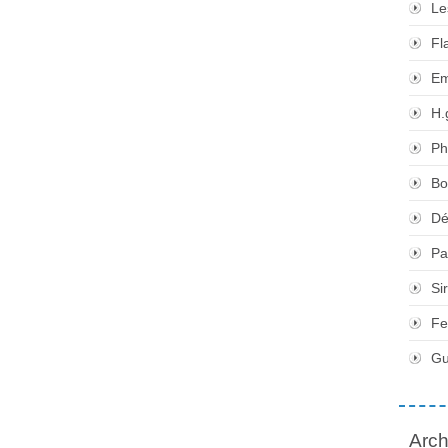
Le
Fl
Em
H.
Ph
Bo
Dé
Pa
Si
Fe
Gu
Arch