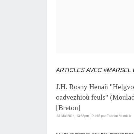
ARTICLES AVEC #MARSEL P
J.H. Rosny Henañ "Helgvor 
oadvezhioù feuls" (Moulad
[Breton]
31 Mai 2014, 13:36pm
|
Publié par Fabrice Mundzik