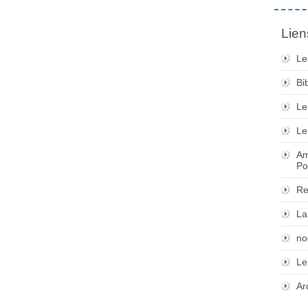
Lien
Le
Bi
Le
Le
Am
Po
Re
La
no
Le
Ar