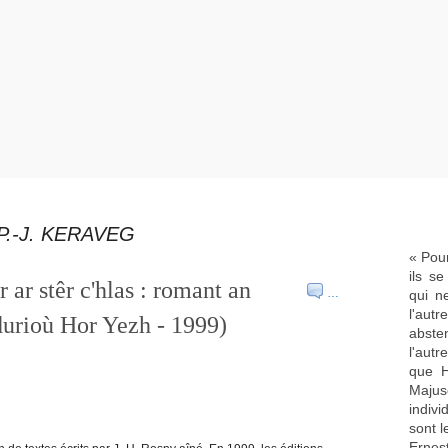
.-J. KERAVEG
« Pour
ils s
ar stêr c'hlas : romant an
…
qui n
l'aut
urioù Hor Yezh - 1999)
abste
l'aut
que H
Majus
indivi
sont l
Ernes