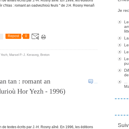
n de textes écrits par J.-H. Rosny aîné. En 1999, les éditions
êr c'hlas : romant an oadvezhioù feuls " de J.H. Rosny Henañ
Je rec
Le
am
li
Repost
0
La
Le
Le
 Yezh
,
Marsel P.-J. Keraveg
,
Breton
Le
pu
Di
de
an tan : romant an
..
…
Ma
urioù Hor Yezh - 1996)
Suiv
n de textes écrits par J.-H. Rosny aîné. En 1996, les éditions