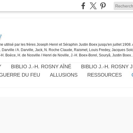
y
e utilisé par les frères Joseph Henri et Séraphin Justin Boex jusqu'en juillet 1908
J. Darville / A. Darville, Jack, N. Roche Claude, Raismet, Louis Fredey, Jacques Sol
-H. Boèce, H. de Nosville / Henri de Noville, J.-H. Boex-Borel, Souryâ, Justin Boex..
Y
BIBLIO J.-H. ROSNY AÎNÉ
BIBLIO J.-H. ROSNY 
 GUERRE DU FEU
ALLUSIONS
RESSOURCES