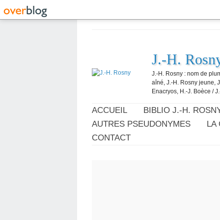
J.-H. Rosn
J.-H. Rosny : nom de plum
aîné, J.-H. Rosny jeune, 
Enacryos, H.-J. Boèce / J.
ACCUEIL
BIBLIO J.-H. ROSN
AUTRES PSEUDONYMES
LA
CONTACT