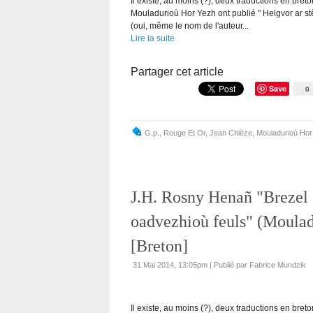
Il existe, au moins (?), deux traductions en breto
Mouladurioù Hor Yezh ont publié " Helgvor ar st
(oui, même le nom de l'auteur...
Lire la suite
Partager cet article
Save
0
G.p.
,
Rouge Et Or
,
Jean Chièze
,
Mouladurioù Hor
J.H. Rosny Henañ "Brezel 
oadvezhioù feuls" (Moulad
[Breton]
31 Mai 2014, 13:05pm
|
Publié par Fabrice Mundzik
Il existe, au moins (?), deux traductions en breto