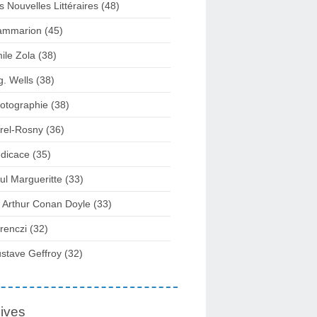
s Nouvelles Littéraires (48)
ammarion (45)
ile Zola (38)
g. Wells (38)
otographie (38)
rel-Rosny (36)
dicace (35)
ul Margueritte (33)
r Arthur Conan Doyle (33)
renczi (32)
stave Geffroy (32)
ives