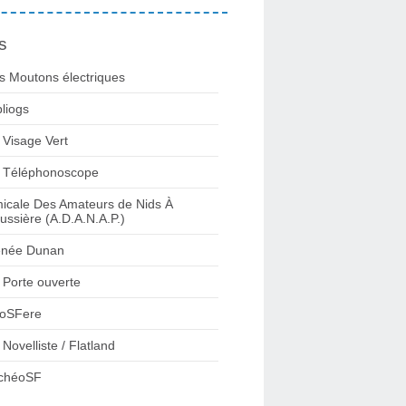
s
s Moutons électriques
bliogs
 Visage Vert
 Téléphonoscope
icale Des Amateurs de Nids À
ussière (A.D.A.N.A.P.)
née Dunan
 Porte ouverte
oSFere
 Novelliste / Flatland
chéoSF