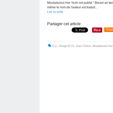
Mouladurioù Hor Yezh ont publié " Brezel an tan
même le nom de l'auteur est traduit...
Lire la suite
Partager cet article
Repo
G.p.
,
Rouge Et Or
,
Jean Chièze
,
Mouladurioù Hor