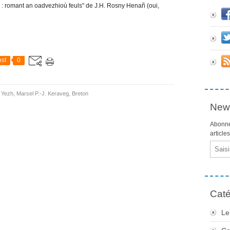
 : romant an oadvezhioù feuls" de J.H. Rosny Henañ (oui,
st
0
 Yezh
,
Marsel P.-J. Keraveg
,
Breton
News
Abonne
article
Email
Caté
Le