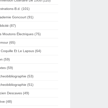
nvention Litteraire De 1935 (110)
lustrations-B.d. (101)
ademie Goncourt (91)
blicité (87)
s Moutons Électriques (75)
mour (65)
 Coquille Et Le Lapsus (64)
on (59)
xtes (59)
cheobibliographie (53)
cheobibliographie (51)
cien Descaves (49)
ève (48)