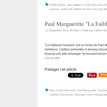
André Antoine
,
Jean Ajalbert
,
Lucien Descaves
,
E
Guiches
,
Emile Zola
,
Manifeste Des Cinq
,
Paul Bo
Paul Margueritte "La Faib
21 Septembre 2014, 16:05pm
|
Publié par Fabrice M
"La Faiblesse humaine" est un roman de Paul M
rééditions. L'édition présentée ci-dessous fut pu
propose une liste d'ouvrage "se trouvant encore.
Lire la suite
Partager cet article
Repo
Plon
,
Lucien Descaves
,
Paul Margueritte
,
Gustav
Gabriele D'annunzio
,
Hossegor
,
Victor Margueritt