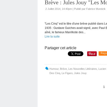
Brève : Jules Jouy "Les M
2 Juillet 2014, 14:40pm
|
Publié par Fabrice Mundzik
"Les Cinq" est le titre d'une brève publié dans Le
1935 : Gustave Guiches avait signé, avec Paul 
aîné, le fameux Manifeste des...
Lire la suite
Partager cet article
Repo
Humour
,
Brève
,
Les Nouvelles Littéraires
,
Lucien
Des Cinq
,
Le Figaro
,
Jules Jouy
1