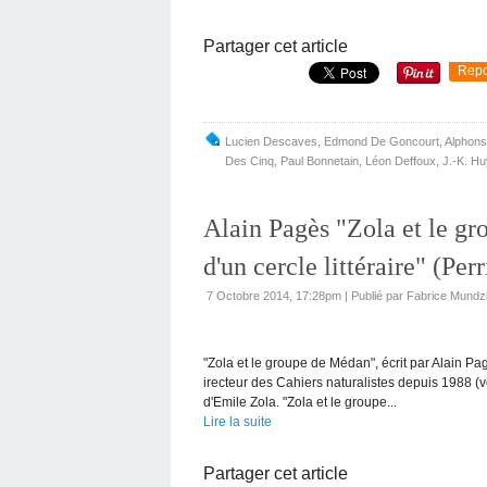
Partager cet article
Repo
Lucien Descaves
,
Edmond De Goncourt
,
Alphons
Des Cinq
,
Paul Bonnetain
,
Léon Deffoux
,
J.-K. H
Alain Pagès "Zola et le gr
d'un cercle littéraire" (Per
7 Octobre 2014, 17:28pm
|
Publié par Fabrice Mundz
"Zola et le groupe de Médan", écrit par Alain Pag
irecteur des Cahiers naturalistes depuis 1988 (vo
d'Emile Zola. "Zola et le groupe...
Lire la suite
Partager cet article