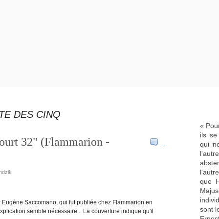
TE DES CINQ
« Pour
ils s
urt 32" (Flammarion -
…
qui n
l'aut
abste
l'aut
ndzik
que H
Majus
indivi
ar Eugène Saccomano, qui fut publiée chez Flammarion en
sont l
plication semble nécessaire... La couverture indique qu'il
Ernes