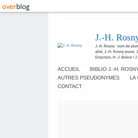
J.-H. Rosn
J.-H. Rosny : nom de plum
aîné, J.-H. Rosny jeune, 
Enacryos, H.-J. Boèce / J.
ACCUEIL
BIBLIO J.-H. ROSN
AUTRES PSEUDONYMES
LA
CONTACT