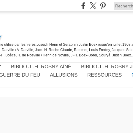
y
e utilisé par les frères Joseph Henri et Séraphin Justin Boex jusqu'en juillet 1908
J. Darville / A. Darville, Jack, N. Roche Claude, Raismet, Louis Fredey, Jacques Sol
-H. Boèce, H. de Nosville / Henri de Noville, J.-H. Boex-Borel, Souryâ, Justin Boex..
Y
BIBLIO J.-H. ROSNY AÎNÉ
BIBLIO J.-H. ROSNY 
 GUERRE DU FEU
ALLUSIONS
RESSOURCES