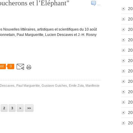
oucherons et l’Éléphant"
…
20
20
20
s Nouvelles littéraires, artistiques et scientifiques du 10 août
Bonnetain, Paul Margueritte, Lucien Descaves et J.-H. Rosny
20
20
20
st
0
20
20
 Descaves
,
Paul Margueritte
,
Gustave Guiches
,
Emile Zola
,
Manifeste
20
20
2
3
>
>>
20
20