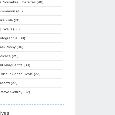
s Nouvelles Littéraires (48)
ammarion (45)
ile Zola (38)
g. Wells (38)
otographie (38)
rel-Rosny (36)
dicace (35)
ul Margueritte (33)
r Arthur Conan Doyle (33)
renczi (32)
stave Geffroy (32)
ives