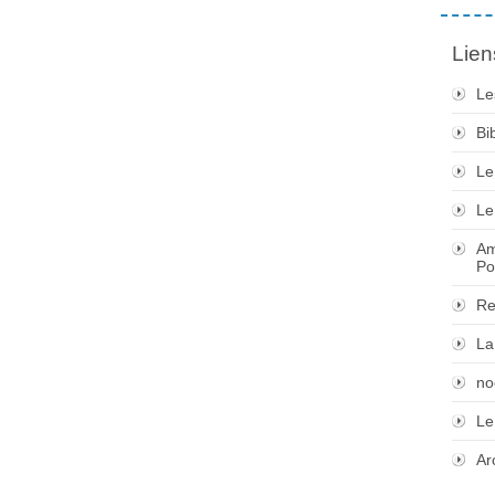
Lien
Le
Bi
Le
Le
Am
Po
Re
La
no
Le
Ar