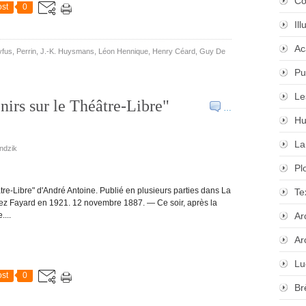
Co
st
0
Il
Ac
yfus
,
Perrin
,
J.-K. Huysmans
,
Léon Hennique
,
Henry Céard
,
Guy De
Pu
Le
irs sur le Théâtre-Libre"
…
Hu
La
ndzik
Pl
tre-Libre" d'André Antoine. Publié en plusieurs parties dans La
Te
hez Fayard en 1921. 12 novembre 1887. — Ce soir, après la
...
Ar
Ar
Lu
st
0
Br