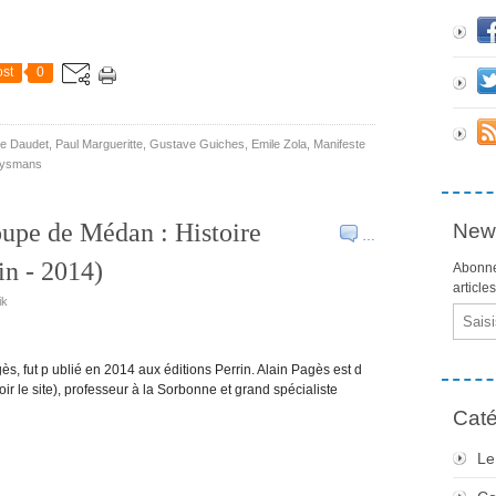
st
0
e Daudet
,
Paul Margueritte
,
Gustave Guiches
,
Emile Zola
,
Manifeste
uysmans
oupe de Médan : Histoire
News
…
rin - 2014)
Abonne
article
ik
Email
ès, fut p ublié en 2014 aux éditions Perrin. Alain Pagès est d
ir le site), professeur à la Sorbonne et grand spécialiste
Caté
Le