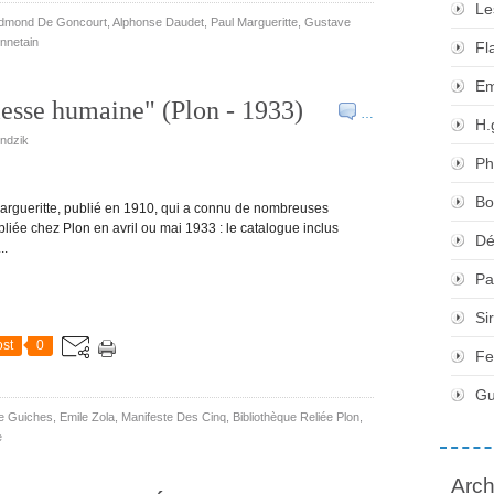
Le
dmond De Goncourt
,
Alphonse Daudet
,
Paul Margueritte
,
Gustave
nnetain
Fl
Em
lesse humaine" (Plon - 1933)
…
H.
undzik
Ph
Bo
argueritte, publié en 1910, qui a connu de nombreuses
bliée chez Plon en avril ou mai 1933 : le catalogue inclus
Dé
..
Pa
Si
st
0
Fe
Gu
e Guiches
,
Emile Zola
,
Manifeste Des Cinq
,
Bibliothèque Reliée Plon
,
e
Arch