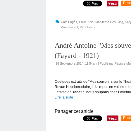
Repo
Alain Pagès
,
Emile Zola
,
Manifeste Des Cinq
,
Dre
Maupassant
,
Paul Alexis
André Antoine "Mes souven
(Fayard - 1921)
26 Septembre 2014, 11:54am
|
Publié par Fabrice Mu
Quelques extraits de "Mes souvenirs sur le Théâ
Revue Hebdomadaire, il fut repris en volume c
Femme de Tabarin, nous soupons chez Lavenue.
Lire la suite
Partager cet article
Repo