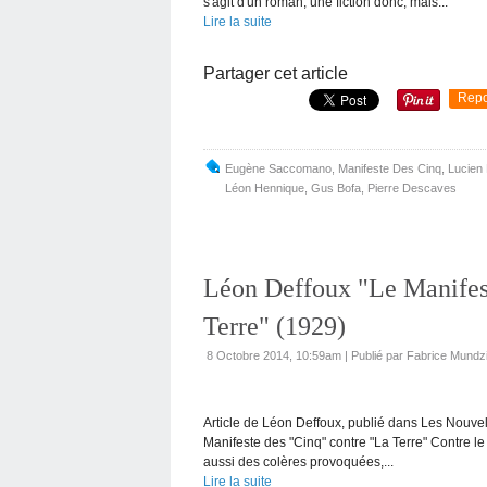
s'agit d'un roman, une fiction donc, mais...
Lire la suite
Partager cet article
Repo
Eugène Saccomano
,
Manifeste Des Cinq
,
Lucien
Léon Hennique
,
Gus Bofa
,
Pierre Descaves
Léon Deffoux "Le Manifes
Terre" (1929)
8 Octobre 2014, 10:59am
|
Publié par Fabrice Mundz
Article de Léon Deffoux, publié dans Les Nouvelle
Manifeste des "Cinq" contre "La Terre" Contre le m
aussi des colères provoquées,...
Lire la suite