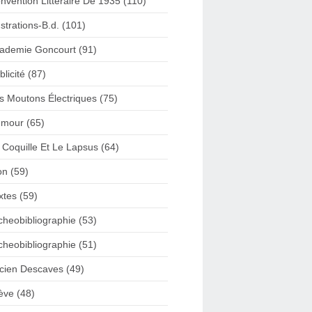
nvention Litteraire De 1935 (110)
lustrations-B.d. (101)
ademie Goncourt (91)
blicité (87)
s Moutons Électriques (75)
mour (65)
 Coquille Et Le Lapsus (64)
on (59)
xtes (59)
cheobibliographie (53)
cheobibliographie (51)
cien Descaves (49)
ève (48)