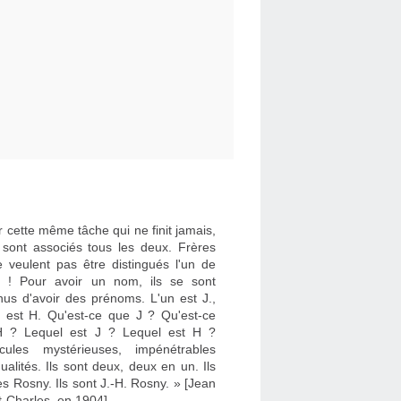
 cette même tâche qui ne finit jamais,
e sont associés tous les deux. Frères
e veulent pas être distingués l'un de
re ! Pour avoir un nom, ils se sont
nus d'avoir des prénoms. L'un est J.,
re est H. Qu'est-ce que J ? Qu'est-ce
 ? Lequel est J ? Lequel est H ?
cules mystérieuses, impénétrables
dualités. Ils sont deux, deux en un. Ils
es Rosny. Ils sont J.-H. Rosny. » [Jean
t-Charles, en 1904]