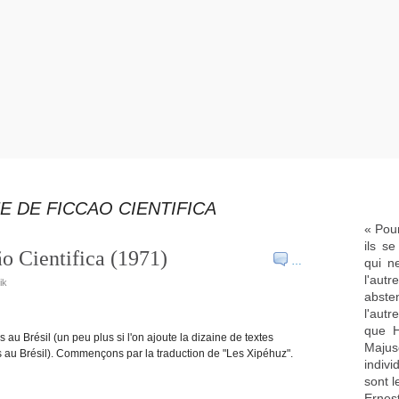
E DE FICCAO CIENTIFICA
« Pour
ils s
o Cientifica (1971)
…
qui n
l'aut
ik
abste
l'aut
que H
 au Brésil (un peu plus si l'on ajoute la dizaine de textes
Majus
es au Brésil). Commençons par la traduction de "Les Xipéhuz".
indivi
sont l
Ernes