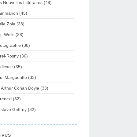
s Nouvelles Littéraires (48)
ammarion (45)
ile Zola (38)
g. Wells (38)
otographie (38)
rel-Rosny (36)
dicace (35)
ul Margueritte (33)
r Arthur Conan Doyle (33)
renczi (32)
stave Geffroy (32)
ives