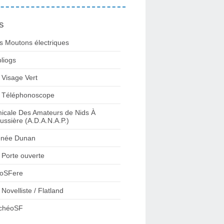
s
s Moutons électriques
bliogs
 Visage Vert
 Téléphonoscope
icale Des Amateurs de Nids À
ussière (A.D.A.N.A.P.)
née Dunan
 Porte ouverte
oSFere
 Novelliste / Flatland
chéoSF