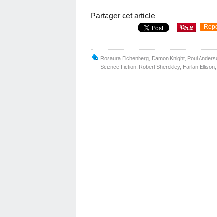
Partager cet article
Repo
Rosaura Eichenberg
,
Damon Knight
,
Poul Anders
Science Fiction
,
Robert Sherckley
,
Harlan Ellison