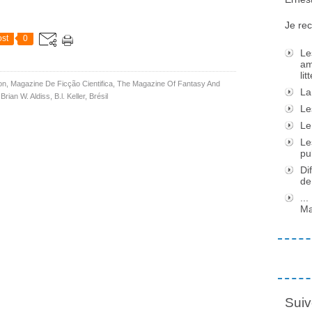
Je rec
st
0
Le
am
li
on
,
Magazine De Ficção Cientifica
,
The Magazine Of Fantasy And
La
,
Brian W. Aldiss
,
B.l. Keller
,
Brésil
Le
Le
Le
pu
Di
de
..
Ma
Suiv