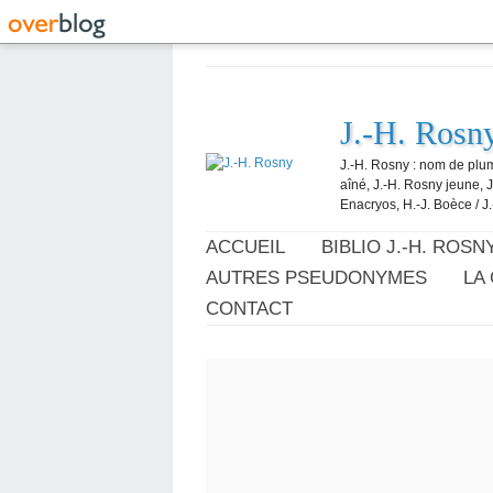
J.-H. Rosn
J.-H. Rosny : nom de plum
aîné, J.-H. Rosny jeune, 
Enacryos, H.-J. Boèce / J.
ACCUEIL
BIBLIO J.-H. ROSN
AUTRES PSEUDONYMES
LA
CONTACT