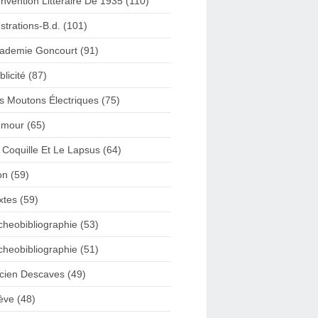
nvention Litteraire De 1935 (110)
lustrations-B.d. (101)
ademie Goncourt (91)
blicité (87)
s Moutons Électriques (75)
mour (65)
 Coquille Et Le Lapsus (64)
on (59)
xtes (59)
cheobibliographie (53)
cheobibliographie (51)
cien Descaves (49)
ève (48)