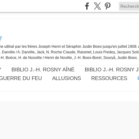
y
e utilisé par les frères Joseph Henri et Séraphin Justin Boex jusqu'en juillet 1908
J. Darville / A. Darville, Jack, N. Roche Claude, Raismet, Louis Fredey, Jacques Sol
-H. Boèce, H. de Nosville / Henri de Noville, J.-H. Boex-Borel, Souryâ, Justin Boex..
Y
BIBLIO J.-H. ROSNY AÎNÉ
BIBLIO J.-H. ROSNY 
 GUERRE DU FEU
ALLUSIONS
RESSOURCES