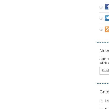
News
Abonne
article
Email
Caté
Le