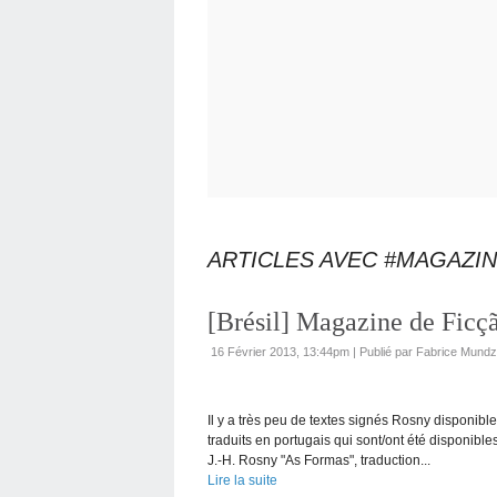
ARTICLES AVEC #MAGAZIN
[Brésil] Magazine de Ficçã
16 Février 2013, 13:44pm
|
Publié par Fabrice Mundz
Il y a très peu de textes signés Rosny disponibles
traduits en portugais qui sont/ont été disponibl
J.-H. Rosny "As Formas", traduction...
Lire la suite