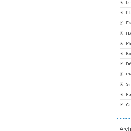
Le
Fl
Em
H.
Ph
Bo
Dé
Pa
Si
Fe
Gu
Arch