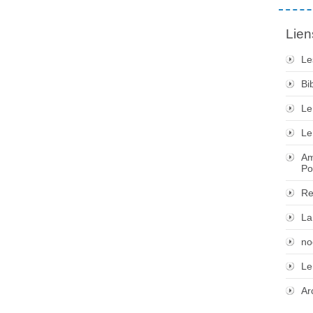
Lien
Le
Bi
Le
Le
Am
Po
Re
La
no
Le
Ar