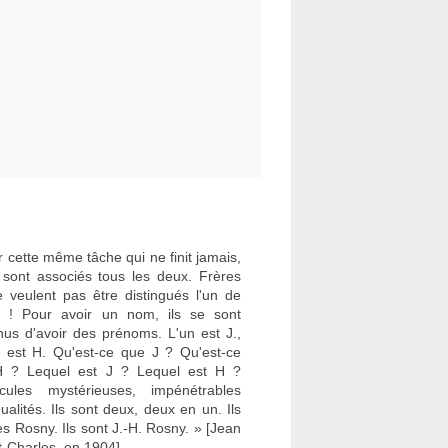
 cette même tâche qui ne finit jamais,
e sont associés tous les deux. Frères
e veulent pas être distingués l'un de
re ! Pour avoir un nom, ils se sont
nus d'avoir des prénoms. L'un est J.,
re est H. Qu'est-ce que J ? Qu'est-ce
 ? Lequel est J ? Lequel est H ?
cules mystérieuses, impénétrables
dualités. Ils sont deux, deux en un. Ils
es Rosny. Ils sont J.-H. Rosny. » [Jean
t-Charles, en 1904]