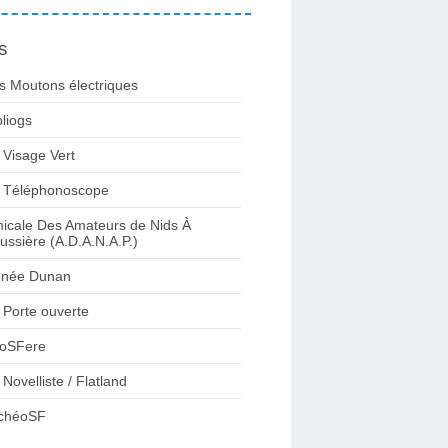
s
s Moutons électriques
bliogs
 Visage Vert
 Téléphonoscope
icale Des Amateurs de Nids À
ussière (A.D.A.N.A.P.)
née Dunan
 Porte ouverte
oSFere
 Novelliste / Flatland
chéoSF