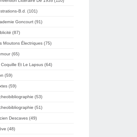
nvention Litteraire De 1935 (110)
lustrations-B.d. (101)
ademie Goncourt (91)
blicité (87)
s Moutons Électriques (75)
mour (65)
 Coquille Et Le Lapsus (64)
on (59)
xtes (59)
cheobibliographie (53)
cheobibliographie (51)
cien Descaves (49)
ève (48)