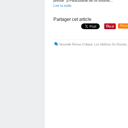
presse : p Particularité de ce volume,...
Lire la suite
Partager cet article
Repo
Nouvelle Revue Critique
,
Les Maîtres Du Roman