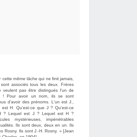
 cette même tâche qui ne finit jamais,
e sont associés tous les deux. Frères
e veulent pas être distingués l'un de
re ! Pour avoir un nom, ils se sont
nus d'avoir des prénoms. L'un est J.,
re est H. Qu'est-ce que J ? Qu'est-ce
 ? Lequel est J ? Lequel est H ?
cules mystérieuses, impénétrables
dualités. Ils sont deux, deux en un. Ils
es Rosny. Ils sont J.-H. Rosny. » [Jean
t-Charles, en 1904]