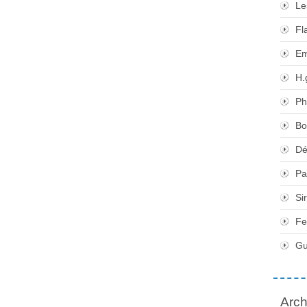
Le
Fl
Em
H.
Ph
Bo
Dé
Pa
Si
Fe
Gu
Arch