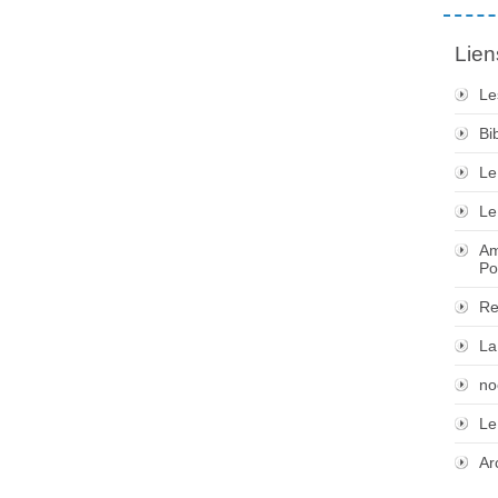
Lien
Le
Bi
Le
Le
Am
Po
Re
La
no
Le
Ar