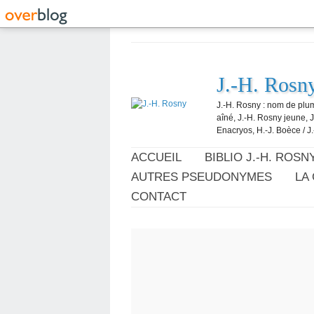
J.-H. Rosn
J.-H. Rosny : nom de plum
aîné, J.-H. Rosny jeune, 
Enacryos, H.-J. Boèce / J.
ACCUEIL
BIBLIO J.-H. ROSN
AUTRES PSEUDONYMES
LA
CONTACT