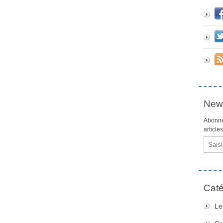
News
Abonne
article
Email
Caté
Le