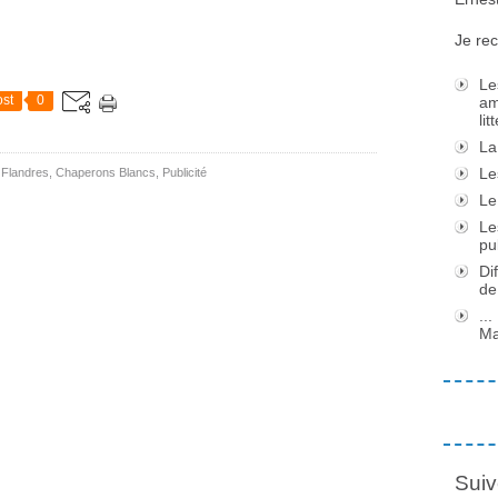
Je rec
Le
st
0
am
li
La
Le
,
Flandres
,
Chaperons Blancs
,
Publicité
Le
Le
pu
Di
de
..
Ma
Suiv