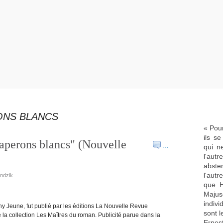
ONS BLANCS
« Pour
ils s
aperons blancs" (Nouvelle
…
qui n
l'aut
abste
l'aut
undzik
que H
Majus
indivi
y Jeune, fut publié par les éditions La Nouvelle Revue
sont l
de la collection Les Maîtres du roman. Publicité parue dans la
Ernes