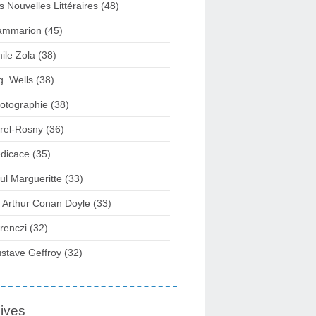
s Nouvelles Littéraires (48)
ammarion (45)
ile Zola (38)
g. Wells (38)
otographie (38)
rel-Rosny (36)
dicace (35)
ul Margueritte (33)
r Arthur Conan Doyle (33)
renczi (32)
stave Geffroy (32)
ives