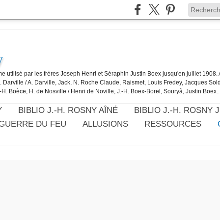
y
e utilisé par les frères Joseph Henri et Séraphin Justin Boex jusqu'en juillet 1908
J. Darville / A. Darville, Jack, N. Roche Claude, Raismet, Louis Fredey, Jacques Sol
-H. Boèce, H. de Nosville / Henri de Noville, J.-H. Boex-Borel, Souryâ, Justin Boex..
Y
BIBLIO J.-H. ROSNY AÎNÉ
BIBLIO J.-H. ROSNY 
 GUERRE DU FEU
ALLUSIONS
RESSOURCES