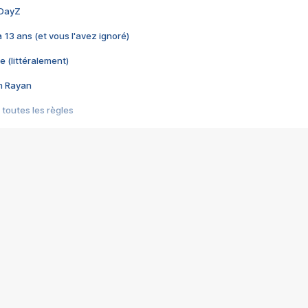
 DayZ
 a 13 ans (et vous l'avez ignoré)
e (littéralement)
im Rayan
 toutes les règles
s les jeux vidéo
us choquant de Rockstar ? - Le scandale BULLY
e plus moche de Steam
du RÊVE tourne au CAUCHEMAR
pendant 8 heures
it… à tort
umiliés par un jeu vidéo