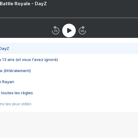
 Battle Royale - DayZ
 DayZ
 a 13 ans (et vous l'avez ignoré)
e (littéralement)
im Rayan
 toutes les règles
s les jeux vidéo
us choquant de Rockstar ? - Le scandale BULLY
e plus moche de Steam
du RÊVE tourne au CAUCHEMAR