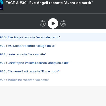
FACE A #30 : Eve Angeli raconte "Avant de partir"
#30 : Eve Angeli raconte "Avant de partir"
#29 : MC Solaar raconte "Bouge de là"
28 : Lorie raconte "Je vais vite"
#27 : Christophe Willem raconte "Jacques a dit"
#26 : Chimène Badi raconte "Entre nous"
#25 : Indochine raconte "3e sexe"
#24 : Zaho raconte "C'est chelou"
#23 : Patrick Bruel raconte "Au café des délices"
#22 : Kyo raconte "Le chemin"