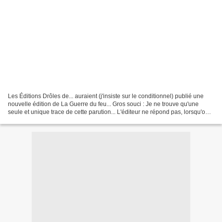
Les Éditions Drôles de... auraient (j'insiste sur le conditionnel) publié une
nouvelle édition de La Guerre du feu... Gros souci : Je ne trouve qu'une
seule et unique trace de cette parution... L'éditeur ne répond pas, lorsqu'on
lui pose des questions...