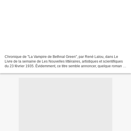
Chronique de "La Vampire de Bethnal Green", par René Lalou, dans Le
Livre de la semaine de Les Nouvelles littéraires, artistiques et scientifiques
du 23 février 1935. Évidemment, ce titre semble annoncer, quelque roman à
ne pas lire la nuit. En fait,...