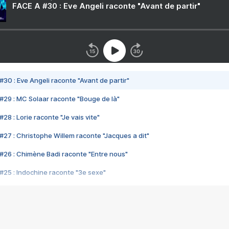
FACE A #30 : Eve Angeli raconte "Avant de partir"
#30 : Eve Angeli raconte "Avant de partir"
#29 : MC Solaar raconte "Bouge de là"
28 : Lorie raconte "Je vais vite"
#27 : Christophe Willem raconte "Jacques a dit"
#26 : Chimène Badi raconte "Entre nous"
#25 : Indochine raconte "3e sexe"
#24 : Zaho raconte "C'est chelou"
#23 : Patrick Bruel raconte "Au café des délices"
#22 : Kyo raconte "Le chemin"