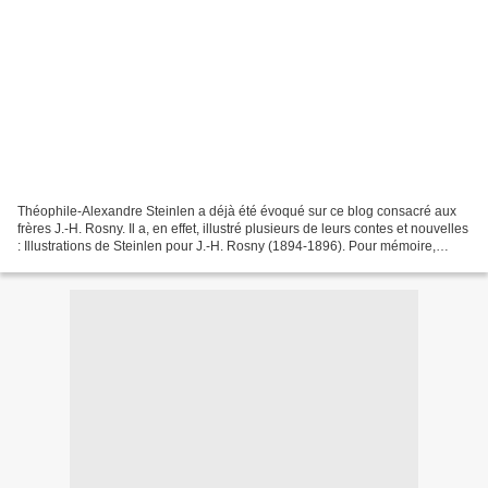
Théophile-Alexandre Steinlen a déjà été évoqué sur ce blog consacré aux
frères J.-H. Rosny. Il a, en effet, illustré plusieurs de leurs contes et nouvelles
: Illustrations de Steinlen pour J.-H. Rosny (1894-1896). Pour mémoire,
l'ouvrage "Quatorze sensations...