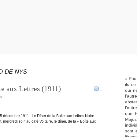
D DE NYS
« Pour
ils s
te aux Lettres (1911)
…
qui n
l'aut
ik
abste
l'aut
que H
5 décembre 1911 : Le Dîner de la Boîte aux Lettres Notre
Majus
 mercredi soir, au café Voltaire, le dîner, de la « Boîte aux
indivi
sont l
Ernes