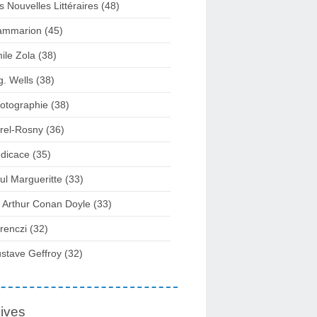
s Nouvelles Littéraires (48)
ammarion (45)
ile Zola (38)
g. Wells (38)
otographie (38)
rel-Rosny (36)
dicace (35)
ul Margueritte (33)
r Arthur Conan Doyle (33)
renczi (32)
stave Geffroy (32)
ives