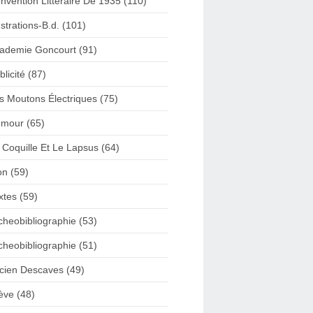
nvention Litteraire De 1935 (110)
lustrations-B.d. (101)
ademie Goncourt (91)
blicité (87)
s Moutons Électriques (75)
mour (65)
 Coquille Et Le Lapsus (64)
on (59)
xtes (59)
cheobibliographie (53)
cheobibliographie (51)
cien Descaves (49)
ève (48)