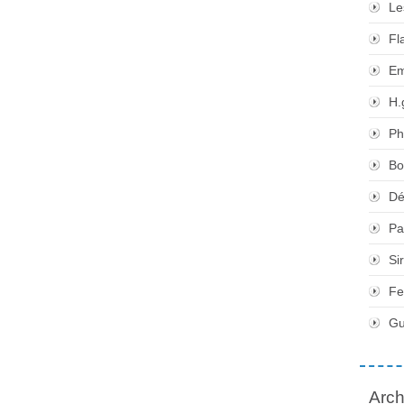
Le
Fl
Em
H.
Ph
Bo
Dé
Pa
Si
Fe
Gu
Arch