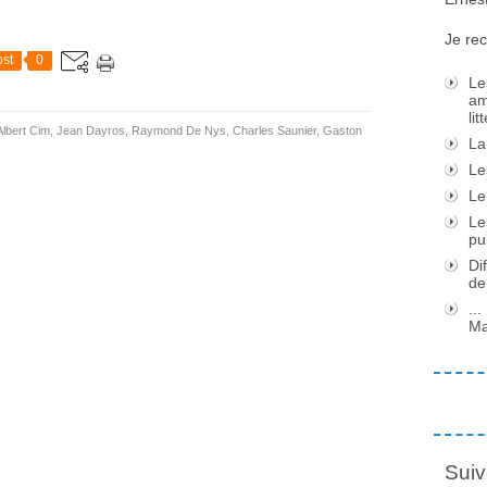
Je rec
st
0
Le
am
li
Albert Cim
,
Jean Dayros
,
Raymond De Nys
,
Charles Saunier
,
Gaston
La
Le
Le
Le
pu
Di
de
..
Ma
Suiv