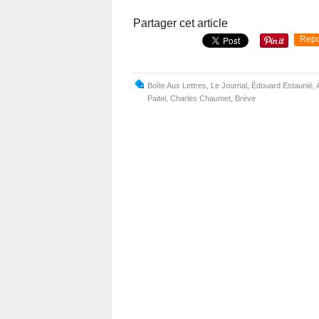
Partager cet article
Repo
Boîte Aux Lettres
,
Le Journal
,
Édouard Estaunié
,
Paitel
,
Charles Chaumet
,
Brève