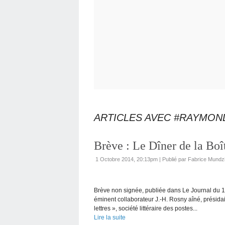
ARTICLES AVEC #RAYMON
Brève : Le Dîner de la Boî
1 Octobre 2014, 20:13pm
|
Publié par Fabrice Mundz
Brève non signée, publiée dans Le Journal du 1
éminent collaborateur J.-H. Rosny aîné, présidait,
lettres », société littéraire des postes...
Lire la suite