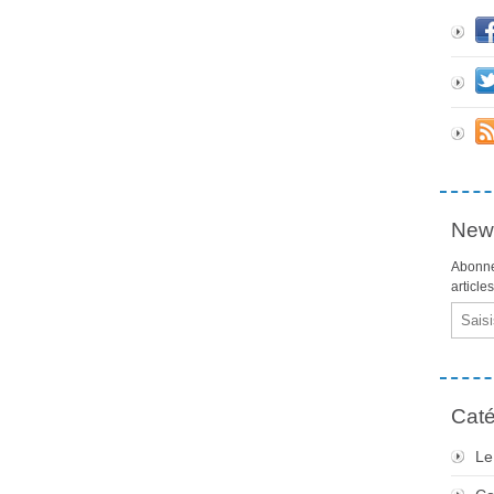
News
Abonne
article
Email
Caté
Le