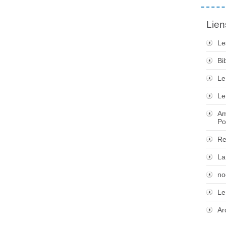
Lien
Le
Bi
Le
Le
Am
Po
Re
La
no
Le
Ar