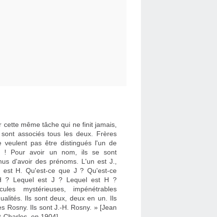
 cette même tâche qui ne finit jamais,
e sont associés tous les deux. Frères
e veulent pas être distingués l'un de
re ! Pour avoir un nom, ils se sont
nus d'avoir des prénoms. L'un est J.,
re est H. Qu'est-ce que J ? Qu'est-ce
 ? Lequel est J ? Lequel est H ?
cules mystérieuses, impénétrables
dualités. Ils sont deux, deux en un. Ils
es Rosny. Ils sont J.-H. Rosny. » [Jean
t-Charles, en 1904]