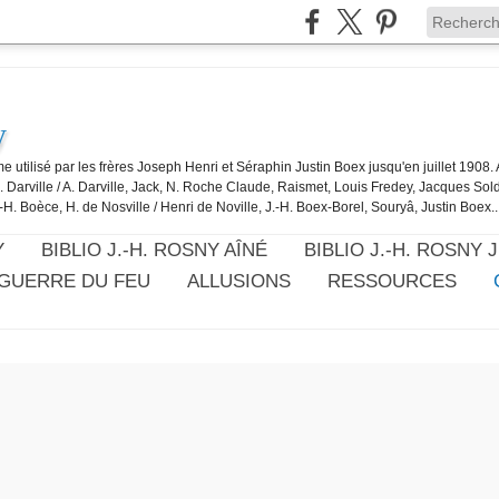
y
e utilisé par les frères Joseph Henri et Séraphin Justin Boex jusqu'en juillet 1908
J. Darville / A. Darville, Jack, N. Roche Claude, Raismet, Louis Fredey, Jacques Sol
-H. Boèce, H. de Nosville / Henri de Noville, J.-H. Boex-Borel, Souryâ, Justin Boex..
Y
BIBLIO J.-H. ROSNY AÎNÉ
BIBLIO J.-H. ROSNY 
 GUERRE DU FEU
ALLUSIONS
RESSOURCES