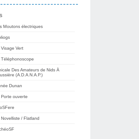
s
s Moutons électriques
bliogs
 Visage Vert
 Téléphonoscope
icale Des Amateurs de Nids À
ussière (A.D.A.N.A.P.)
née Dunan
 Porte ouverte
oSFere
 Novelliste / Flatland
chéoSF