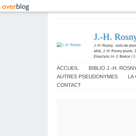
J.-H. Rosn
J.-H. Rosny : nom de plum
aîné, J.-H. Rosny jeune, 
Enacryos, H.-J. Boèce / J.
ACCUEIL
BIBLIO J.-H. ROSN
AUTRES PSEUDONYMES
LA
CONTACT