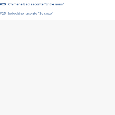
#26 : Chimène Badi raconte "Entre nous"
#25 : Indochine raconte "3e sexe"
#24 : Zaho raconte "C'est chelou"
#23 : Patrick Bruel raconte "Au café des délices"
#22 : Kyo raconte "Le chemin"
#21 : Nolwenn Leroy raconte "Cassé"
#20 : Patrick Hernandez raconte "Born to be alive"
#19 : Lorie raconte "Près de moi"
#18 : Michael Jones raconte "A nos actes manqués" (avec Jean-Jacque
#17 : Khaled raconte "Aïcha"
#16 : Corneille raconte "Parce qu'on vient de loin"
#15 : Indochine raconte "L'aventurier"