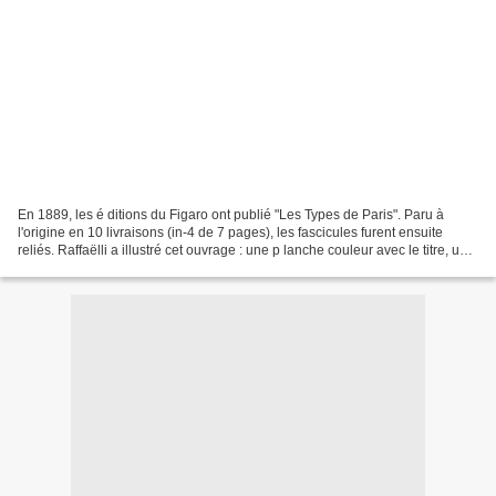
En 1889, les é ditions du Figaro ont publié "Les Types de Paris". Paru à
l'origine en 10 livraisons (in-4 de 7 pages), les fascicules furent ensuite
reliés. Raffaëlli a illustré cet ouvrage : une p lanche couleur avec le titre, un
dessin pleine page en...