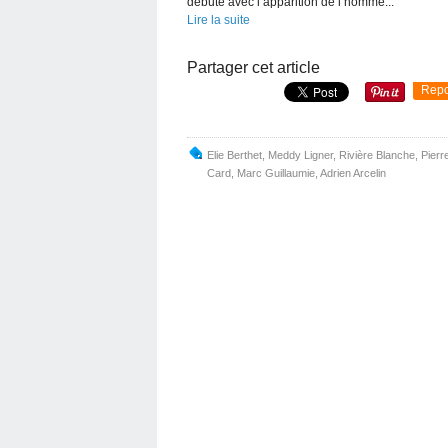
débute avec l’apparition de l’homme...
Lire la suite
Partager cet article
Repo
Elie Berthet
,
Meddy Ligner
,
Rivière Blanche
,
Pierr
Card
,
Marc Guillaumie
,
Adrien Arcelin