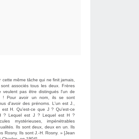
 cette même tâche qui ne finit jamais,
e sont associés tous les deux. Frères
e veulent pas être distingués l'un de
re ! Pour avoir un nom, ils se sont
nus d'avoir des prénoms. L'un est J.,
re est H. Qu'est-ce que J ? Qu'est-ce
 ? Lequel est J ? Lequel est H ?
cules mystérieuses, impénétrables
dualités. Ils sont deux, deux en un. Ils
es Rosny. Ils sont J.-H. Rosny. » [Jean
t-Charles, en 1904]