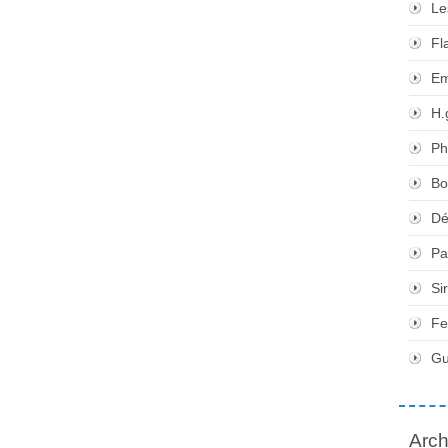
Le
Fl
Em
H.
Ph
Bo
Dé
Pa
Si
Fe
Gu
Arch