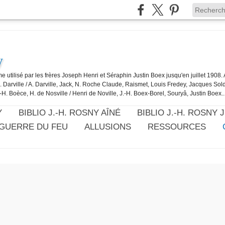
y
e utilisé par les frères Joseph Henri et Séraphin Justin Boex jusqu'en juillet 1908
J. Darville / A. Darville, Jack, N. Roche Claude, Raismet, Louis Fredey, Jacques Sol
-H. Boèce, H. de Nosville / Henri de Noville, J.-H. Boex-Borel, Souryâ, Justin Boex..
Y
BIBLIO J.-H. ROSNY AÎNÉ
BIBLIO J.-H. ROSNY 
 GUERRE DU FEU
ALLUSIONS
RESSOURCES