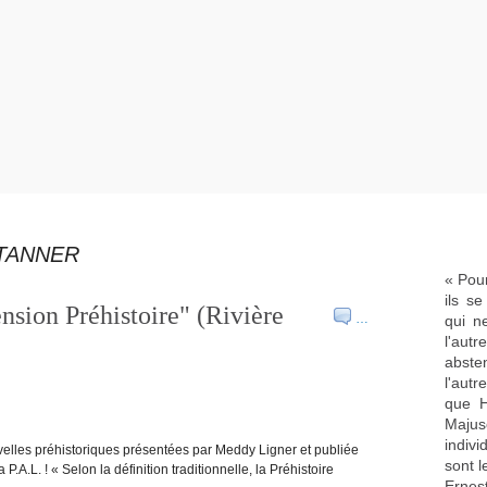
 TANNER
« Pour
ils s
sion Préhistoire" (Rivière
…
qui n
l'aut
abste
l'aut
que H
Majus
indivi
velles préhistoriques présentées par Meddy Ligner et publiée
sont l
.A.L. ! « Selon la définition traditionnelle, la Préhistoire
Ernes