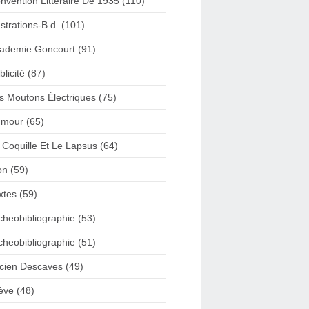
nvention Litteraire De 1935 (110)
lustrations-B.d. (101)
ademie Goncourt (91)
blicité (87)
s Moutons Électriques (75)
mour (65)
 Coquille Et Le Lapsus (64)
on (59)
xtes (59)
cheobibliographie (53)
cheobibliographie (51)
cien Descaves (49)
ève (48)