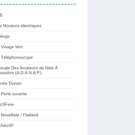
s
s Moutons électriques
bliogs
 Visage Vert
 Téléphonoscope
icale Des Amateurs de Nids À
ussière (A.D.A.N.A.P.)
née Dunan
 Porte ouverte
oSFere
 Novelliste / Flatland
chéoSF