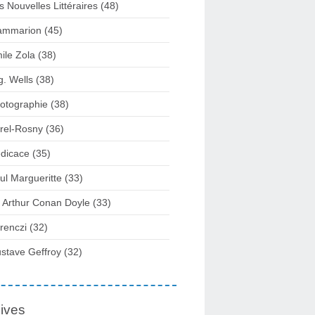
s Nouvelles Littéraires (48)
ammarion (45)
ile Zola (38)
g. Wells (38)
otographie (38)
rel-Rosny (36)
dicace (35)
ul Margueritte (33)
r Arthur Conan Doyle (33)
renczi (32)
stave Geffroy (32)
ives