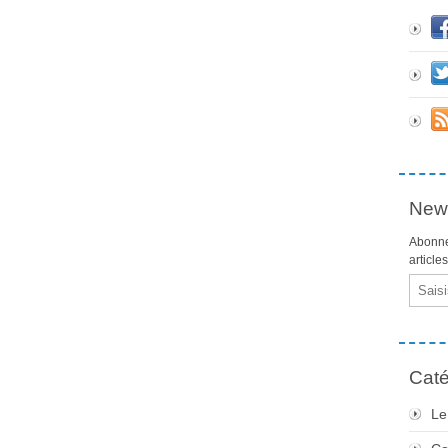
News
Abonne
article
Email
Caté
Le