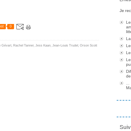
Je rec
Le
st
0
am
li
La
Le
e Gévart
,
Rachel Tanner
,
Jess Kaan
,
Jean-Louis Trudel
,
Orson Scott
Le
Le
pu
Di
de
..
Ma
Suiv