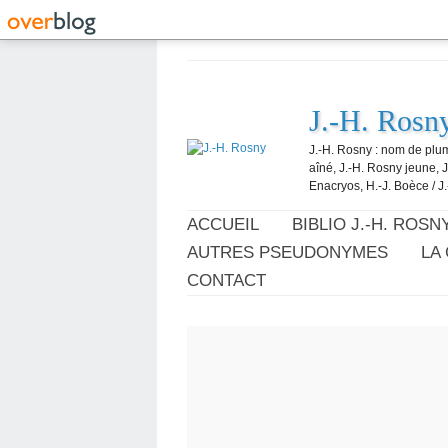
J.-H. Rosn
J.-H. Rosny : nom de plum
aîné, J.-H. Rosny jeune, 
Enacryos, H.-J. Boèce / J.
ACCUEIL
BIBLIO J.-H. ROSN
AUTRES PSEUDONYMES
LA
CONTACT