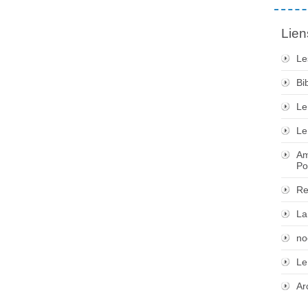
Lien
Le
Bi
Le
Le
Am
Po
Re
La
no
Le
Ar