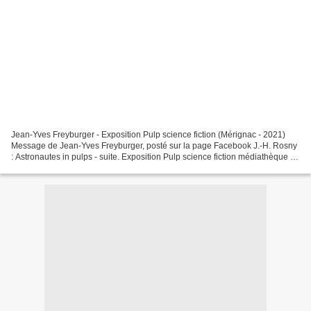
Jean-Yves Freyburger - Exposition Pulp science fiction (Mérignac - 2021)
Message de Jean-Yves Freyburger, posté sur la page Facebook J.-H. Rosny
: Astronautes in pulps - suite. Exposition Pulp science fiction médiathèque de
Mérignac et #festivalleshypermondes...