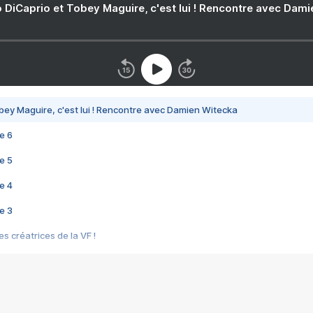
 DiCaprio et Tobey Maguire, c'est lui ! Rencontre avec Dam
bey Maguire, c'est lui ! Rencontre avec Damien Witecka
e 6
e 5
e 4
e 3
s créatrices de la VF !
e 2
e 1
e Mektoub My Love arrive enfin ! Rencontre avec Shaïn Boumedine et Sal