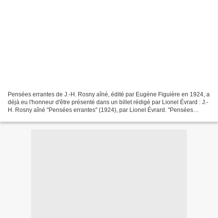
Pensées errantes de J.-H. Rosny aîné, édité par Eugène Figuière en 1924, a
déjà eu l'honneur d'être présenté dans un billet rédigé par Lionel Évrard : J.-
H. Rosny aîné "Pensées errantes" (1924), par Lionel Évrard. "Pensées
errantes" est précédé d'un "Avertissement"...