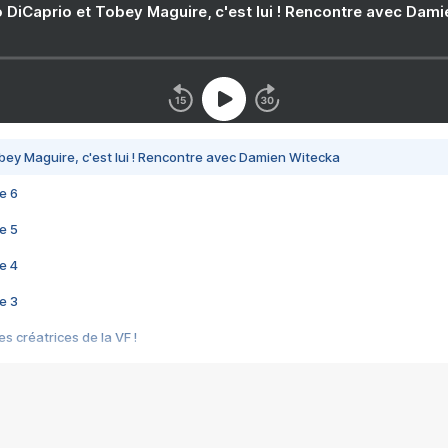
 DiCaprio et Tobey Maguire, c'est lui ! Rencontre avec Dam
bey Maguire, c'est lui ! Rencontre avec Damien Witecka
e 6
e 5
e 4
e 3
s créatrices de la VF !
e 2
e 1
e Mektoub My Love arrive enfin ! Rencontre avec Shaïn Boumedine et Sal