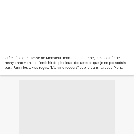
Grâce à la gentillesse de Monsieur Jean-Louis Etienne, la bibliothèque
rosnyienne vient de s'enrichir de plusieurs documents que je ne possédais
pas. Parmi les textes reçus, "L'Ultime recours" publié dans la revue Mon
Copain n°18 du 3 avril 1938. L'illustration...