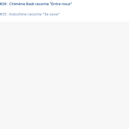
#26 : Chimène Badi raconte "Entre nous"
#25 : Indochine raconte "3e sexe"
#24 : Zaho raconte "C'est chelou"
#23 : Patrick Bruel raconte "Au café des délices"
#22 : Kyo raconte "Le chemin"
#21 : Nolwenn Leroy raconte "Cassé"
#20 : Patrick Hernandez raconte "Born to be alive"
#19 : Lorie raconte "Près de moi"
#18 : Michael Jones raconte "A nos actes manqués" (avec Jean-Jacque
#17 : Khaled raconte "Aïcha"
#16 : Corneille raconte "Parce qu'on vient de loin"
#15 : Indochine raconte "L'aventurier"
14 : Lorie raconte "Sur un air latino"