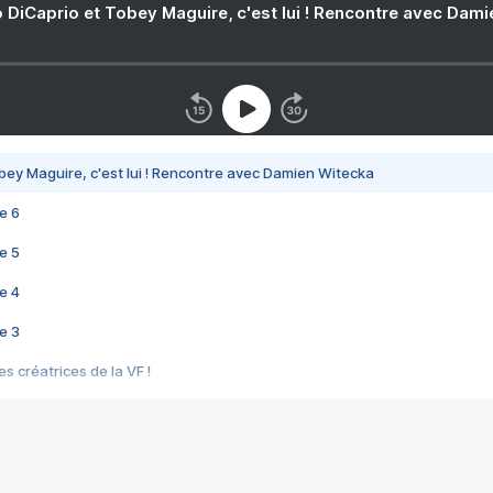
 DiCaprio et Tobey Maguire, c'est lui ! Rencontre avec Dam
bey Maguire, c'est lui ! Rencontre avec Damien Witecka
e 6
e 5
e 4
e 3
s créatrices de la VF !
e 2
e 1
e Mektoub My Love arrive enfin ! Rencontre avec Shaïn Boumedine et Sal