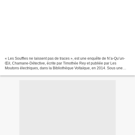
« Les Souffles ne laissent pas de traces », est une enquête de N’a-Qu’un-
Œil, Chamane-Détective, écrite par Timothée Rey et publiée par Les
Moutons électriques, dans la Bibliothèque Voltaïque, en 2014. Sous une
superbe couverture à rabats de Melchior...