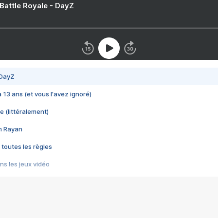
 Battle Royale - DayZ
 DayZ
 a 13 ans (et vous l'avez ignoré)
e (littéralement)
im Rayan
 toutes les règles
s les jeux vidéo
us choquant de Rockstar ? - Le scandale BULLY
e plus moche de Steam
du RÊVE tourne au CAUCHEMAR